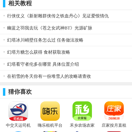
相关教程
行侠仗义《新射雕群侠传之铁血丹心》见证爱恨情仇
幽蓝之羽我去玩《苍之女武神BT》光源矿脉
幻塔冰川峭壁任务怎么过 任务做法攻略
幻塔方糖怎么获得 食材获取攻略
第二个：花和牛
幻塔看守者伦多在哪里 具体位置介绍
配方：花和牛=西红柿+猪肉+牛肉+西兰花
在初雪的冬天你有一份堆雪人的攻略请查收
售价：2175游戏币
猜你喜欢
中交天运司机
嗨乐租机平台
禾乡农场农家
庄家按月直租
端app v4.5.2.1
v1.0.3
版 v1.0.8
v1.0.82