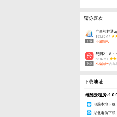
4、直租房源，在这
软件亮点
1、在手机上租房更
猜你喜欢
2、房源类型丰富，
广西智桂通app
卓版_中文安
3、各种房产一应俱
153.85M /
件下载
下载
小编简评:
4、有房东直租，没
易测2.1.8_
手机软件下
58.87M /
下载
小编简评:
古有
下载地址
维酷云租房v1.0
电脑本地下载
湖北电信下载