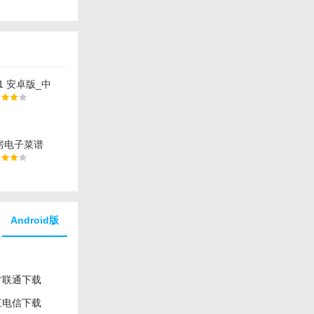
1 安卓版_中
手机软件下载
房电子菜谱
 官方安卓版_中文
机软件下载
Android版
方联通下载
江电信下载