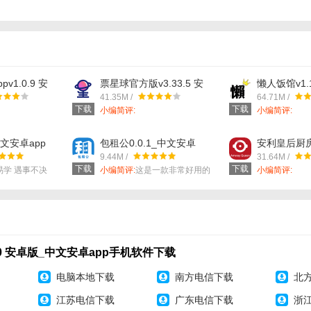
里的全部房源都是没有中介参与的个人房源。
方便，每天都能根据用户们需求来搜索。
涵盖了二手房、新房、商务办公等房源。
v1.0.9 安
票星球官方版v3.33.5 安
懒人饭馆v1.
卓app手机软
卓版_中文安卓app手机软
文安卓app
全，需要哪个地段的房产都能在线找到。
41.35M /
64.71M /
件下载
下载
下载
小编简评:
小编简评:
有中介打扰，用户可以直接跟房东联系。
中文安卓app
包租公0.0.1_中文安卓
安利皇后厨
载
app手机软件下载
v5.15.1
9.44M /
31.64M /
安卓app手
下载
下载
易学 遇事不决
小编简评:
这是一款非常好用的
小编简评:
租房软件
.0 安卓版_中文安卓app手机软件下载
电脑本地下载
南方电信下载
北
江苏电信下载
广东电信下载
浙