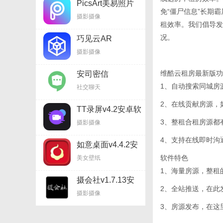
PicsArt美易照片
免“僵尸信息”长期
编辑v17.8.58安卓
摄影摄像
软件
租效率。我们倡导发
况。
巧见云AR
摄影摄像
维酷云租房最新版功
安司密信
v2.6.40.210827安
1、自动搜索同城房
社交聊天
卓软件
2、在线贡献房源，
TT录屏v4.2安卓软
件
3、整租合租房源都
摄影摄像
4、支持在线即时沟
如意桌面v4.4.2安
卓软件（暂无下
软件特色
美女壁纸
载）
1、海量房源，整租
摄会社v1.7.13安
卓软件
2、全站推送，在此
摄影摄像
3、房源发布，在这