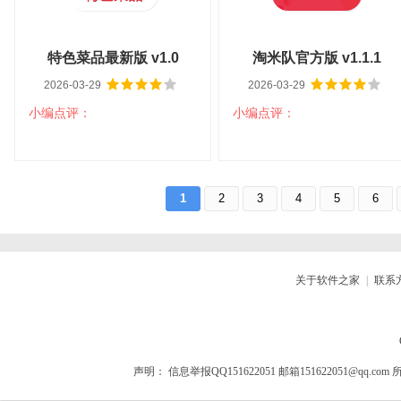
特色菜品最新版 v1.0
淘米队官方版 v1.1.1
2026-03-29
2026-03-29
小编点评：
小编点评：
扫码立即下载
扫码立即下载
特色菜品最新版 v1.0
淘米队官方版 v1.1.1
1
2
3
4
5
6
大小：6.07M
平台：安卓
大小：56.75M
平台：安卓
分类：生活服务
语言：中文
分类：网络购物
语言：中文
查看详情
查看详情
关于软件之家
|
联系
声明：
信息举报QQ151622051 邮箱151622051@qq.com
所