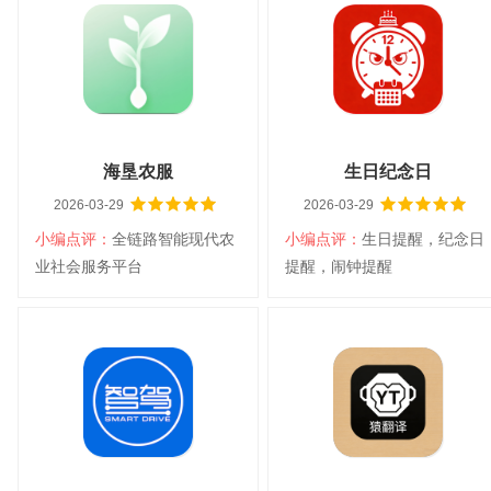
v1.0.1
大小：24.52M
平台：安卓
大小：40.61M
平台：安卓
分类：旅游出行
语言：中文
分类：生活服务
语言：中文
查看详情
查看详情
海垦农服
生日纪念日
2026-03-29
2026-03-29
小编点评：
全链路智能现代农
小编点评：
生日提醒，纪念日
扫码立即下载
扫码立即下载
业社会服务平台
提醒，闹钟提醒
海垦农服
生日纪念日
大小：38.67M
平台：安卓5.0
大小：1.56M
平台：安卓4.0
分类：生活服务
以上
语言：中文
分类：系统工具
以上
语言：中文
查看详情
查看详情