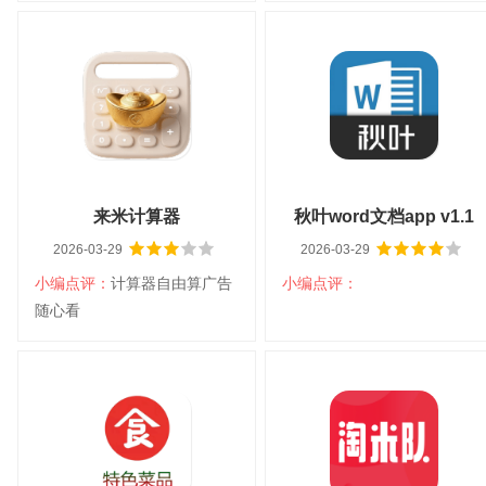
谱天下家谱
悦食
大小：61.76M
平台：安卓
大小：105.19M
平台：安卓7.0
分类：社交聊天
语言：中文
分类：生活服务
以上
语言：中文
查看详情
查看详情
来米计算器
秋叶word文档app v1.1
2026-03-29
2026-03-29
小编点评：
计算器自由算广告
小编点评：
扫码立即下载
扫码立即下载
随心看
来米计算器
秋叶word文档app v1.1
大小：35.92M
平台：安卓7.0
大小：32.90M
平台：安卓
分类：生活服务
以上
语言：中文
分类：系统工具
语言：中文
查看详情
查看详情