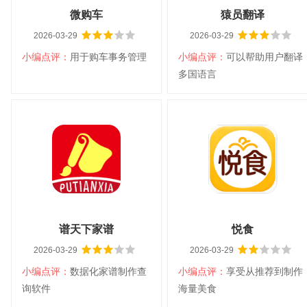
微购车
猿员翻译
2026-03-29
2026-03-29
小编点评：
用于购车事务管理
小编点评：
可以帮助用户翻译
扫码立即下载
扫码立即下载
多国语言
微购车
猿员翻译
大小：4.60M
平台：安卓8.0
大小：34.15M
平台：安卓7.0
分类：学习办公
以上
语言：中文
分类：系统工具
以上
语言：中文
查看详情
查看详情
谱天下家谱
悦食
2026-03-29
2026-03-29
小编点评：
数据化家谱制作查
小编点评：
享受从推荐到制作
扫码立即下载
扫码立即下载
询软件
海量美食