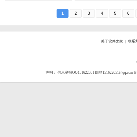
深层清洁app v1.0.103
应用卸载软件 v1.2.0
1
2
3
4
5
6
大小：6.3M
平台：安卓
大小：36KB
平台：安卓
分类：系统工具
语言：中文
分类：系统工具
语言：中文
查看详情
查看详情
关于软件之家
|
联系
声明：
信息举报QQ151622051 邮箱151622051@qq.com
所
扫码立即下载
扫码立即下载