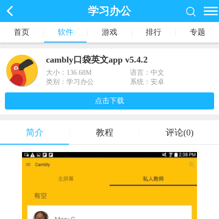
学习办公
首页
|
软件
|
游戏
|
排行
|
专题
cambly口袋英文app v5.4.2
大小：
136.68M
语言：中文
类别：学习办公
系统：安卓
点击下载
简介
教程
评论(0)
|
|