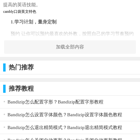
提高的英语技能。
cambly口袋英文特色
1.学习计划，量身定制
预约 让你可以预约最喜欢的外教，按照自己的学习节奏预约
时间。
加载全部内容
2.课后复习，温故知新
热门推荐
视频录制 可以反复观看每一堂课视频，掌握新的单词与表达
方式。
3.即时翻译，轻松开口
推荐教程
视频内翻译 任何时候不知如何表达，你都可以输入母语来传
Bandizip怎么配置字形？Bandizip配置字形教程
词达意。
平台亮点
Bandizip怎么设置字体颜色？Bandizip设置字体颜色教程
【平价优质】
Bandizip怎么退出精简模式？Bandizip退出精简模式教程
低至40元/小时的单价以及精心挑选的优质外教，让Cambly成