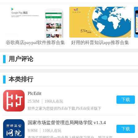
1. 新增“我的”-“发现”入口，好玩功能等你探索
2. 优化使用体验
v
5.2.3
更新内容：
谷歌商店paypal软件推荐合集
好用的科普知识app推荐合集
改变 从说好一口流利英语开始。
v4.1.8更新内容：
用户评论
1. 增加新用户注册弹窗接受用户协议和隐私政策的要求；
本类排行
2. 增加新用户明示获取摄像头和录音功能的原因和要求；
3. 增加账户编辑功能；
PlcEdit
下载
25.50M
1968
人在玩
v4.1.5更新内容：
软件之家为您提供PlcEdit下载,PlcEdit安卓版下
载,PlcEdit免费下载资源
1.增加新用户注册弹窗接受用户协议和隐私政策的要求；
国家市场监督管理总局网络学院 v1.3.4
2.增加新用户明示获取摄像头和录音功能的原因和要求；
下载
9.90M
1106
人在玩
3.增加账户编辑功能；
市场监管网院是一款全新上线的学习平台，简洁大气