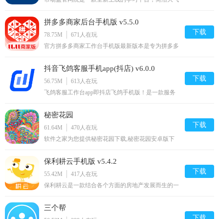
的界面加上丰富的功能更有专业的市场监管以及便捷
的操作方式等你来体验，无需复杂的操作就可以轻松
4.增加用户删除和注销账号功能；
拼多多商家后台手机版 v5.5.0
的学习各种优质课程还有模拟考试查看自己的学习成
果，软件功能多多上手容易值得一试。需要的朋友赶
下载
78.75M
671
人在玩
5.修复Agora部分功能；
紧来下载吧！国家
官方拼多多商家工作台手机版最新版本是专为拼多多
商户们打造的一款掌上店铺管理软件。通过商家版就
v3.1.1更新内容：
可以轻松在移动设备上管理自己的网上商城了，上
抖音飞鸽客服手机app(抖店) v6.0.0
货、处理订单、联系客户更方便；如果你想在拼多多
1.视频分享暂时还未启动，但是学生可以看到外教在上课过程
上面开店，也是要用到这个app的。拼多多商家官网
下载
56.75M
613
人在玩
简介【拼多多商家版
中的板书，但自己不能对课件进行操作；
飞鸽客服工作台app即抖店飞鸽手机版！是一款服务
于抖音小店、今日头条等电商用户的移动办公软件。
2.新的课堂设计也来到了安卓啦，外教在给安卓学生上课的时
提供了店铺管理、订单处理、消息通知提醒、商品库
秘密花园
存管理等高效率管店功能。商家除了可以轻松打理电
候也会采用新的上课界面。
商店铺外，还可以在线学习如何开店、销售产品等精
下载
61.64M
470
人在玩
品课程内容。欢迎
软件之家为您提供秘密花园下载,秘密花园安卓版下
载,秘密花园免费下载资源
保利耕云手机版 v5.4.2
下载
55.42M
417
人在玩
保利耕云是一款结合各个方面的房地产发展而生的一
款房地产app，软件主要是为了帮助房地产行业更好
的发展更好的管理客户，帮助管理人员更好的管理团
三个帮
队，让管理团队可以更好的针对市场做出一些科学的
管理制度，让公司发展的更加蓬勃。软件界面简洁，
下载