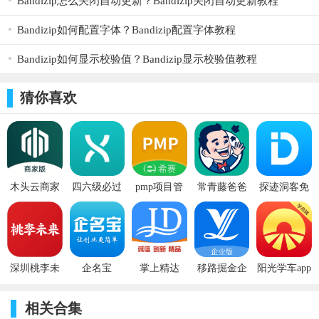
Bandizip怎么关闭自动更新？Bandizip关闭自动更新教程
为英文口语市场上极具竞争力的产品，风靡全球。
Bandizip如何配置字体？Bandizip配置字体教程
【全球小班课】
Bandizip如何显示校验值？Bandizip显示校验值教程
目前Cambly支持全球小课堂，一个外教和3位学生。足不出
户，与全球学生一起上课，不一样的文化体验，不容错过。
猜你喜欢
【口语考试】
如果你在为雅思/托福/中高级口译等口语相关的考试，选一个
优秀的口语老师，让你的努力能够事半功倍。
【多元化的外教】
木头云商家
四六级必过
pmp项目管
常青藤爸爸
探迹洞客免
版 v2.7.0
理助手
早教app
费版 v3.7.8
Cambly的外教来自英美澳加，背景多元，既有持有教师资格
v3.2.5
v5.3.0
证书的专职外教，也有雅思考官，大学面试官，美国飞行员，英
国的歌词作家，大学细胞生物学教授等。在Cambly，不仅仅是英
深圳桃李未
企名宝
掌上精达
移路掘金企
阳光学车app
文口语的提升，更是全球文化碰撞的乐园。
来 v2.0.4
v2.0.7
业端 v2.3.12
学员端最新
更新日志
版 v6.0.3
相关合集
v5.4.2更新内容：