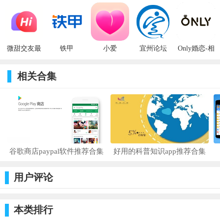
v1.9.29
件 v4.0.3
微甜交友最
铁甲
小爱
宜州论坛
Only婚恋-相
新版 v2.0.9
v5.8.1
亲找对象
相关合集
谷歌商店paypal软件推荐合集
好用的科普知识app推荐合集
用户评论
本类排行