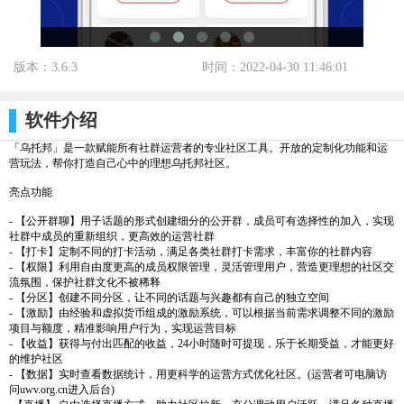
版本：3.6.3
时间：2022-04-30 11:46:01
标签：
软件介绍
「乌托邦」是一款赋能所有社群运营者的专业社区工具。开放的定制化功能和运
营玩法，帮你打造自己心中的理想乌托邦社区。
亮点功能
- 【公开群聊】用子话题的形式创建细分的公开群，成员可有选择性的加入，实现
社群中成员的重新组织，更高效的运营社群
- 【打卡】定制不同的打卡活动，满足各类社群打卡需求，丰富你的社群内容
- 【权限】利用自由度更高的成员权限管理，灵活管理用户，营造更理想的社区交
流氛围，保护社群文化不被稀释
- 【分区】创建不同分区，让不同的话题与兴趣都有自己的独立空间
- 【激励】由经验和虚拟货币组成的激励系统，可以根据当前需求调整不同的激励
项目与额度，精准影响用户行为，实现运营目标
- 【收益】获得与付出匹配的收益，24小时随时可提现，乐于长期受益，才能更好
的维护社区
- 【数据】实时查看数据统计，用更科学的运营方式优化社区。(运营者可电脑访
问uwv.org.cn进入后台)