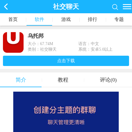
社交聊天
首页
|
软件
|
游戏
|
排行
|
专题
乌托邦
大小：
67.74M
语言：中文
类别：社交聊天
系统：安卓5.0以上
点击下载
简介
教程
评论(0)
|
|