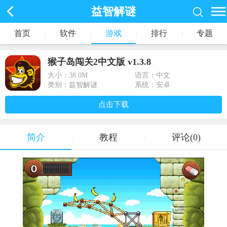
益智解谜
首页
|
软件
|
游戏
|
排行
|
专题
猴子岛闯关2中文版 v1.3.8
大小：
38.0M
语言：中文
类别：益智解谜
系统：安卓
点击下载
简介
教程
评论(0)
|
|