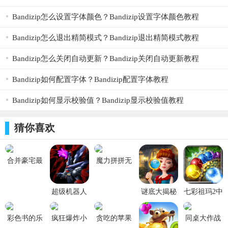
Bandizip怎么设置字体颜色？Bandizip设置字体颜色教程
Bandizip怎么退出精简模式？Bandizip退出精简模式教程
Bandizip怎么关闭自动更新？Bandizip关闭自动更新教程
Bandizip如何配置字体？Bandizip配置字体教程
Bandizip如何显示校验值？Bandizip显示校验值教程
猜你喜欢
合并豪宅最
魔力拼拼无
新版本
广告免费版
(merge
v1.4.7
mansion)
超级机器人
谜底大揭秘
七彩祖玛2中
v22.04.01
大战a修改版
找出凶手游
文版 v1.5.3
v1.2
戏 v1.0.1
彩色书的乐
疯狂爆炸小
贪吃的苹果
同桌大作战