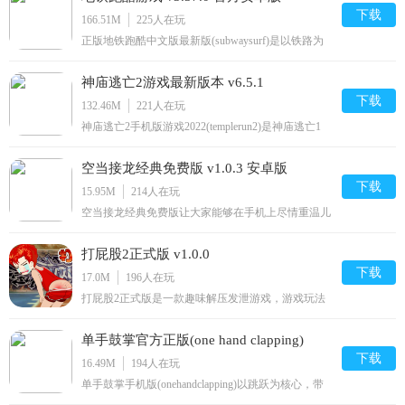
乐最新版介绍以多种形状搭配积木，生成功能积木！
下载
166.51M
225
人在玩
郁闷的游戏进行顺
正版地铁跑酷中文版最新版(subwaysurf)是以铁路为
背景的手机跑酷游戏，游戏中，你将扮演一位酷跑达
人，在铁路线上进行奔跑，后面有坏人在不断的追
神庙逃亡2游戏最新版本 v6.5.1
你，你要躲避过程中的各种障碍物，并且收集金币，
最重要的是不要被抓到，不然游戏就结束了，很有意
下载
132.46M
221
人在玩
思的小游戏。地铁跑
神庙逃亡2手机版游戏2022(templerun2)是神庙逃亡1
的续作，还是大家熟悉的跑酷玩法，但是，游戏加入
了很多新元素，比如角色涉及到了三国、唐朝等历史
空当接龙经典免费版 v1.0.3 安卓版
人物；还有全新的关卡设计，难度提升了不少；更多
惊喜内容，你不应该错过哦！神庙逃亡2官方介绍神
下载
15.95M
214
人在玩
庙逃亡2(魔境仙踪
空当接龙经典免费版让大家能够在手机上尽情重温儿
时的快乐，熟悉的空当接龙玩法让人很快就能开始操
作，有多个不同的难度模式能够体验，每一局都是随
打屁股2正式版 v1.0.0
机发牌，你需要观察牌面的布局来移动放置，还能更
换背景色，避免视觉疲劳。空当接龙经典版单机版介
下载
17.0M
196
人在玩
绍：游戏包含Sol
打屁股2正式版是一款趣味解压发泄游戏，游戏玩法
简单，玩家可以选择卡通人物来打屁股，简约的游戏
画风设计，游戏可以帮助你化解和发泄心里的压力，
单手鼓掌官方正版(one hand clapping)
感兴趣的小伙伴来2265安卓网下载体验吧！打屁股2
中文版简介你有想教训的人吗?本游戏会让你教训得
下载
v7.5.0
16.49M
194
人在玩
痛快。把你讨厌的人
单手鼓掌手机版(onehandclapping)以跳跃为核心，带
来趣味的闯关玩法，游戏中玩家需要通过声音来控制