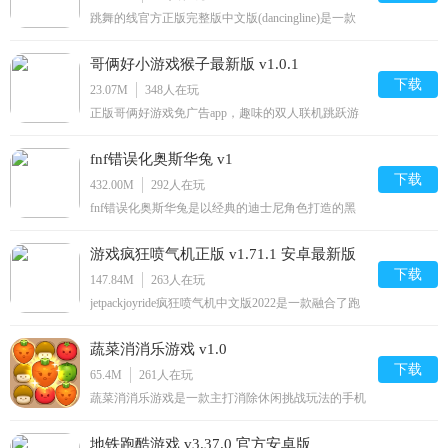
跳舞的线官方正版完整版中文版(dancingline)是一款
非常耐玩的音乐节奏手游，整个游戏的风格呈现的卡
通风格，线条非常简单，同时注重这个游戏的可玩性
哥俩好小游戏猴子最新版 v1.0.1
非常高，每种环境都呈现的特有的风格，能够给你带
来非常新颖的视觉效果，有需要的朋友欢迎来下载使
下载
23.07M
348
人在玩
用。跳舞的线官
正版哥俩好游戏免广告app，趣味的双人联机跳跃游
戏，游戏规则简单玩法清晰，玩家分饰两只猴子中的
一个，通过默契的互相配合，帮助猴子兄弟成功到达
fnf错误化奥斯华兔 v1
终点，游戏中十分考验玩家对力度的把控以及相互的
默契度，感兴趣的玩家可以下载体验一下！哥俩好官
下载
432.00M
292
人在玩
方介绍哥俩好是一
fnf错误化奥斯华兔是以经典的迪士尼角色打造的黑
色星期五之夜全新的模组，让玩家可以在游戏之中体
验节奏感非常强的音乐节奏游戏，玩家可以随时在游
游戏疯狂喷气机正版 v1.71.1 安卓最新版
戏之中享受更高难度的挑战。周五夜放克错误奥斯华
简介1、精湛的技能效果，快速的反应速度，容易突
下载
147.84M
263
人在玩
破障碍的活动，会给
jetpackjoyride疯狂喷气机中文版2022是一款融合了跑
酷和射击玩法的手机游戏。拥有精彩刺激的玩法，设
置了重重冒险关卡。玩家可以通过虚拟按钮操作人物
蔬菜消消乐游戏 v1.0
飞行射击方向和速度。这款游戏可以自动存档，实时
保存用户游戏数据！喜欢的玩家欢迎在绿色资源网下
下载
65.4M
261
人在玩
载体验！疯狂喷
蔬菜消消乐游戏是一款主打消除休闲挑战玩法的手机
游戏。独特的消除新体验，别样的游戏乐趣给你带来
更多内容，上百个关卡挑战加上特别的蔬菜题材，带
地铁跑酷游戏 v3.37.0 官方安卓版
给你充满乐趣的体验，赶快来下载试试吧！蔬菜消消