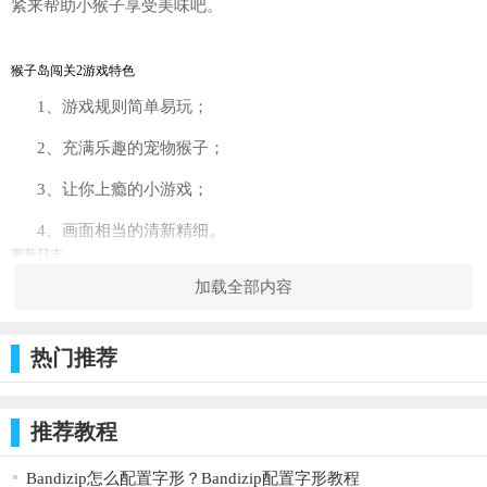
紧来帮助小猴子享受美味吧。
猴子岛闯关2游戏特色
1、游戏规则简单易玩；
2、充满乐趣的宠物猴子；
3、让你上瘾的小游戏；
4、画面相当的清新精细。
更新日志
加载全部内容
优化体验，增强稳定性。
修改bug，增加机型适配。
热门推荐
优化系统性能，体验更顺畅。
推荐教程
Bandizip怎么配置字形？Bandizip配置字形教程