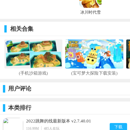
趣
游戏(Toy
蛇
安卓版
Box Crazy
Cubes) v472
冰川时代雪
崩内购破解
版 v1.0.2a
相关合集
(手机沙箱游戏)
(宝可梦大探险下载安装)
用户评论
本类排行
2022跳舞的线最新版本 v2.7.40.01
下载
116.99M
485
人在玩