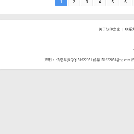
1
2
3
4
5
6
v1.0.0
v0.1.3.4
大小：49.0M
平台：安卓
大小：28M
平台：安卓
分类：益智解谜
语言：中文
分类：益智解谜
语言：中文
查看详情
查看详情
关于软件之家
|
联系
声明：
信息举报QQ151622051 邮箱151622051@qq.com
所
扫码立即下载
扫码立即下载