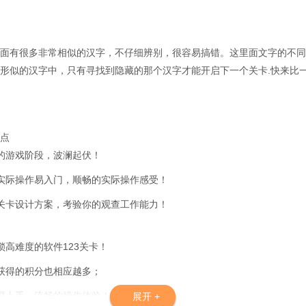
面有很多非常相似的汉字，不仔细辨别，很容易搞错。这里面文字的不同
形似的汉字中，只有寻找到隐藏的那个汉字才能开启下一个关卡.快来比
点
的游戏阶段，波澜起伏！
实际操作易入门，顺畅的实际操作感受！
关卡设计方案，考验你的观查工作能力！
锁高难度的软件123关卡！
获得的积分也相应越多；
易上手，流畅的操作体验！
展开 +