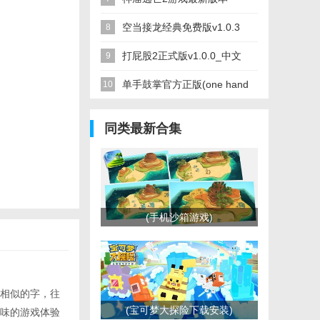
下载
v6.5.1 官方安卓中文版_中文
空当接龙经典免费版v1.0.3
8
安卓app手机软件下载
安卓版_中文安卓app手机软
打屁股2正式版v1.0.0_中文
9
件下载
安卓app手机软件下载
单手鼓掌官方正版(one hand
10
clapping)v7.5.0 安卓手机版_
同类最新合集
中文安卓app手机软件下载
(手机沙箱游戏)
相似的字，往
(宝可梦大探险下载安装)
味的游戏体验