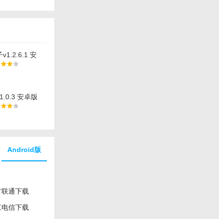
.2.6.1 安
卓app手机软
.0.3 安卓版
pp手机软件下
Android版
方联通下载
江电信下载