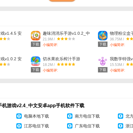
设计，考验你的观察能力！
，从众多汉字中寻找到那个不同的汉字；
v1.4.5 安
趣味消消乐手游v1.0.2_中
物理粉尘盒子v1
问题。
卓app手机软
文安卓app手机软件下载
卓版_中文安
21.9M /
36.75M /
件下载
下载
下载
小编简评:
小编简评:
v1.0.2 安
切水果欢乐榨汁手游
我数学特强v1
卓app手机软
v1.0.0_中文安卓app手机
_中文安卓a
18.2M /
15.53M /
软件下载
载
下载
下载
小编简评:
小编简评:
机游戏v2.4_中文安卓app手机软件下载
电脑本地下载
南方电信下载
北
江苏电信下载
广东电信下载
浙