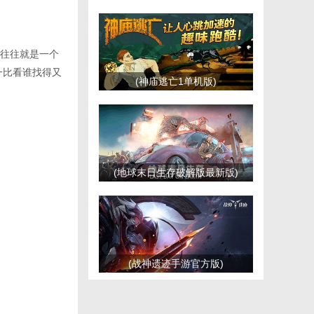
往往就是一个
一比看谁找得又
(神庙逃亡1单机版)
(地球末日生存破解版最新版)
(战神遗迹手游官方版)