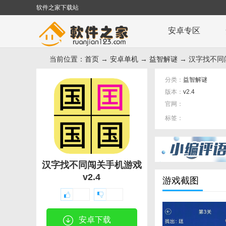
软件之家下载站
安卓专区
当前位置：
首页
→
安卓单机
→
益智解谜
→ 汉字找不同
分类：
益智解谜
版本：
v2.4
官网：
标签：
汉字找不同闯关手机游戏
v2.4
游戏截图
安卓下载