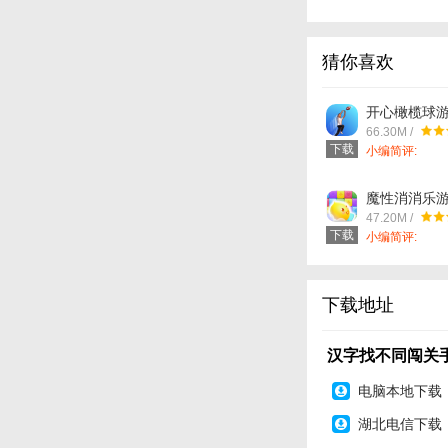
4、丰富的游戏关卡
5、在规定的时间内
猜你喜欢
更新日志
开心橄榄球游戏
提升体验，修复部分
卓版_中文安
66.30M /
件下载
下载
小编简评:
魔性消消乐游戏
卓版_中文安
47.20M /
件下载
下载
小编简评:
下载地址
汉字找不同闯关手
电脑本地下载
湖北电信下载