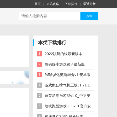
首页
|
资讯攻略
|
下载排行
|
最近更新
搜索
本类下载排行
2022跳舞的线最新版本
1
v2.7.40.01 安卓正版_中文安
哥俩好小游戏猴子最新版
2
卓app手机软件下载
v1.0.1 安卓正版_中文安卓
fnf错误化奥斯华兔v1 安卓版
3
app手机软件下载
_中文安卓app手机软件下载
游戏疯狂喷气机正版v1.71.1
4
安卓最新版_中文安卓app手
蔬菜消消乐游戏v1.0_中文安
5
机软件下载
卓app手机软件下载
地铁跑酷游戏v3.37.0 官方安
6
卓版_中文安卓app手机软件
神庙逃亡2游戏最新版本
7