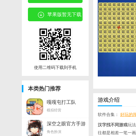
苹果版暂无下载
使用二维码下载到手机
本类热门推荐
游戏介绍
嘎嘎屯打工队
模拟经营
软件合集：
好玩的
深空之眼官方手游
汉字找不同游戏
玩法
角色扮演
往都是相差一笔一画