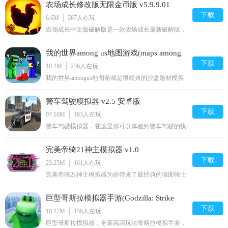
农场成长修改版无限金币版 v5.9.9.01
什么？快来2265安卓网下载吧！我的汤姆猫老版本游
戏介绍按猫爪按钮，汤姆将用水枪、气喇叭或喷枪骚
下载
6.6M
387
人在玩
扰本。您需要升级
农场成长中文版破解版是一款农场成长最新破解版，
此版本为真实破解版，已修改为可以获得任意金币钻
石，玩法丰富，操作简单，画风清晰，保证让你畅玩
我的世界among us地图游戏(maps among
到底，喜欢就来2265安卓网下载体验呗！农场成长免
费版介绍：是超棒的农业耕作模拟经营类游戏。没有
下载
us for mcpe) v2.0
10.2M
236
人在玩
僵尸，只有植
我的世界amongus地图游戏是很经典的沙盒题材模拟
经营游戏。依旧是以极为复古的像素风格进行呈现，
色彩羡慕，清新养养。游戏中玩家将在游戏的世界里
警车驾驶模拟器 v2.5 安卓版
开启一段全新的冒险旅程，匹配队友，较量演技，通
过彼此相互交流，确定内奸身份即可闯关成功，很刺
下载
97.16M
183
人在玩
激的体验过程，喜
警车驾驶模拟器，在这里你可以体验到警车驾驶的快
乐，游戏中你将化身一名警察，随时准备逮捕在城市
中犯罪的嫌疑犯，游戏中有很多高风险的任务，玩家
完美帝骑21神主模拟器 v1.0
需要在保护好自身的情况下完成挑战任务，感兴趣的
玩家可以下载体验一下！警车驾驶模拟器官方介绍模
下载
23.25M
161
人在玩
拟在城市的街道作
完美帝骑21神主模拟器为你带来了最经典的假面骑士
帝骑模拟器，在这里可以完美的模拟出帝骑变身的各
种特效和声音，满足每一个中二病少年的幻想，打造
巨型哥斯拉模拟器手游(Godzilla: Strike
出全新的假面骑士！想要成为光之继承者吗？那就来
这里！完美帝骑21模拟器内容介绍完美帝骑21神主游
下载
Zone) v1.0.1
10.17M
158
人在玩
戏是有意思的假面
巨型哥斯拉模拟器，全新高清玩法哥斯拉模拟手游，