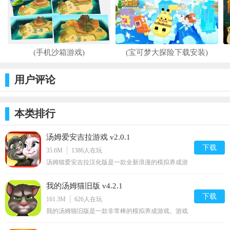
(手机沙箱游戏)
(宝可梦大探险下载安装)
用户评论
本类排行
汤姆爱安吉拉游戏 v2.0.1
下载
35.6M
1386
人在玩
汤姆猫爱安吉拉汉化版是一款全新浪漫的模拟养成游
戏，在这款游戏中，将安吉拉和汤姆相结合，打造不
一样的游戏画风，不仅会模仿说话，而且还会唱歌、
我的汤姆猫旧版 v4.2.1
送鲜花哟，感兴趣的话就来2265安卓网下载吧！汤姆
猫爱安吉拉官网介绍汤姆猫爱安吉拉中文版你会看到
下载
161.3M
626
人在玩
蠢萌汤姆将与
我的汤姆猫旧版是一款非常棒的模拟养成游戏。游戏
中，你可以对你的汤姆猫做出各种调戏动作；还能对
它进行喂饭、换装等操作；游戏非常有趣。你还在等