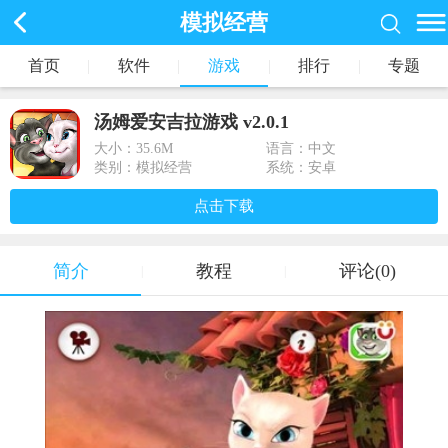
模拟经营
首页
|
软件
|
游戏
|
排行
|
专题
汤姆爱安吉拉游戏 v2.0.1
大小：
35.6M
语言：中文
类别：模拟经营
系统：安卓
点击下载
简介
教程
评论(0)
|
|