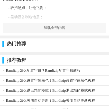
- 轻扫汤姆，让他飞吻；
- 晃动设备制造地震；
- 向麦克风吹气制造风；
加载全部内容
- 对汤姆讲话，他便会向安吉拉重复您说的话；
热门推荐
- 用手指戳汤姆或安吉拉,看看他们的反应；
- 录制并分享有趣的视频；
推荐教程
- 按“字母”按钮进入聊天模式,和安吉拉对话；
Bandizip怎么配置字形？Bandizip配置字形教程
- 按“歌曲”按钮听汤姆和安吉拉唱歌；
Bandizip怎么设置字体颜色？Bandizip设置字体颜色教程
- 按“花盆”按钮看金格尔向汤姆的头扔花盆；
Bandizip怎么退出精简模式？Bandizip退出精简模式教程
- 按“礼物”按钮看汤姆给安吉拉各种礼物；
Bandizip怎么关闭自动更新？Bandizip关闭自动更新教程