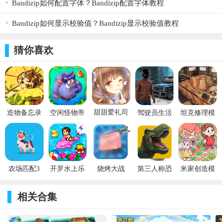
Bandizip如何配置字体？Bandizip配置字体教程
Bandizip如何显示校验值？Bandizip显示校验值教程
猜你喜欢
甜甜爱礼司
造物备忘录
空闲怪物帝
驾驶员生活
坦克修理模
手机版 v1.0
最新版 v0.1
国(Idle
汽车模拟器
拟器游戏
Monster
游戏 v0.3
v1.0
Empire)
v1.0.9
农场匹配3
开罗水上乐
烧烤大战
第三人称恐
米家创造模
园汉化免验
Grill War
龙游戏手机
拟器游戏
证版 v1.0.6
版 v1.0.0
v1.0
相关合集