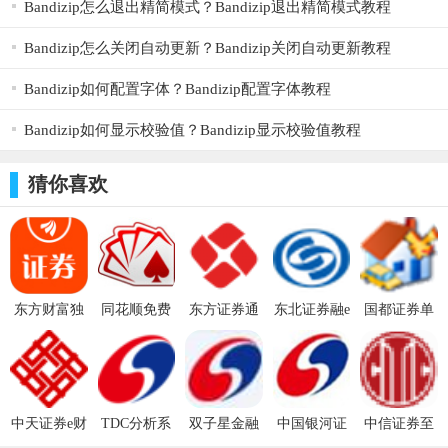
Bandizip怎么退出精简模式？Bandizip退出精简模式教程
Bandizip怎么关闭自动更新？Bandizip关闭自动更新教程
Bandizip如何配置字体？Bandizip配置字体教程
Bandizip如何显示校验值？Bandizip显示校验值教程
猜你喜欢
东方财富独
同花顺免费
东方证券通
东北证券融e
国都证券单
立交易端 正
版 正式版
达信
通VIP v1.16
独委托
式版11.8.2
9.50.51官方
官方版
v20211112官
官方版
版
方版
中天证券e财
TDC分析系
双子星金融
中国银河证
中信证券至
通 v6.34官
统
终端 v1.0.7
券双子星行
胜全能版网