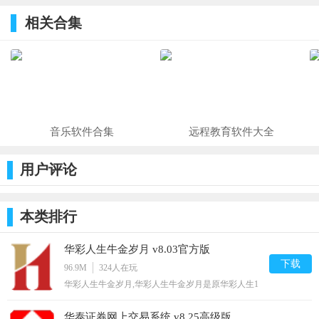
方版
v1.01.02.06
官方版
情交易系统
上交易
相关合集
官方版
v8.18.89官
方版
音乐软件合集
远程教育软件大全
用户评论
本类排行
华彩人生牛金岁月 v8.03官方版
下载
96.9M
324
人在玩
华彩人生牛金岁月,华彩人生牛金岁月是原华彩人生1
点通的全新升级版本，集行情、交易、资讯、数据为
一体，华彩人生牛金岁月在保留原版经典功能的基础
华泰证券网上交易系统 v8.25高级版
上，全面优化相关板块，添加丰富的行情和资讯内