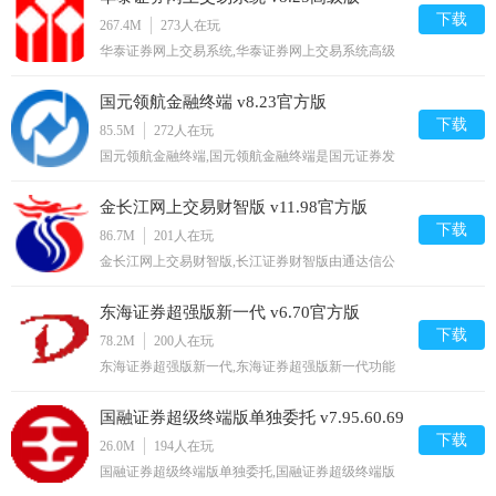
容，达到信息的无缝整合，把握趋势面面观，精彩体
下载
267.4M
273
人在玩
验升级，华彩人生不变,您可以免费下载。
华泰证券网上交易系统,华泰证券网上交易系统高级
版在原来基础上经过了全新设计改版，分别有行情、
选股、资讯、数据和交易五大模块，新版的框架支持
国元领航金融终端 v8.23官方版
了4K高清显示器显示，如果您使用的是高分辨率显
示屏，打开客户端后您将看到一个无比清晰的界面,
下载
85.5M
272
人在玩
您可以免费下载。
国元领航金融终端,国元领航金融终端是国元证券发
挥金融科技，发掘客户需求，以全维度的技术服务，
为金融理财客户提供量身定制的解决方案，打造的一
金长江网上交易财智版 v11.98官方版
个集全市场行情、多频道资讯、多维度数据统计、更
丰富产品、业务办理、自选股同步、在线客服等服务
下载
86.7M
201
人在玩
于一体的智能化金融平台,您可以免费下载。
金长江网上交易财智版,长江证券财智版由通达信公
司为我司定制开发，提供多界面自由切换，操作简便
快捷，功能强大齐全，客户端登录速度显著加快，行
东海证券超强版新一代 v6.70官方版
情揭示速度显著提升，将为您带来全新的操作体验,
您可以免费下载。
下载
78.2M
200
人在玩
东海证券超强版新一代,东海证券超强版新一代功能
强大，操作简便，具有全方位扩展性，技术分析功能
强。详细说明请查看软件内的“帮助”.龙点金东海理
国融证券超级终端版单独委托 v7.95.60.69
财客户端支持新*三板的行情，支持互联网接收实时
行情，适合各类证券投资者使用,您可以免费下载。
下载
官方版
26.0M
194
人在玩
国融证券超级终端版单独委托,国融证券超级终端版
单独委托新增开放式基金功能，股票期权业务，支持