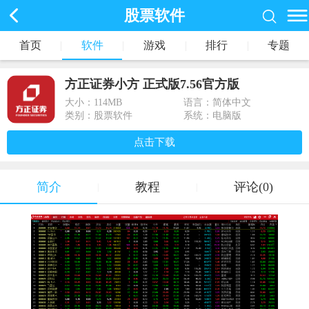
股票软件
首页
|
软件
|
游戏
|
排行
|
专题
方正证券小方 正式版7.56官方版
大小：
114MB
语言：简体中文
类别：股票软件
系统：电脑版
点击下载
简介
教程
评论(0)
|
|