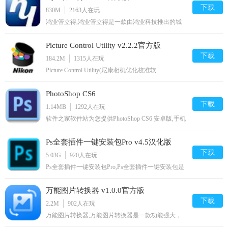
下载
830M
2163
人在玩
鸿业管立得,鸿业管立得是一款由鸿业科技推出的城
市管网设计工具。软件主要用于各类主线的设计操
作，包括水、雨水、电力、电信等专业管线的平面施
Picture Control Utility v2.2.2官方版
工图。可以帮助您对各种纵断面图、给水节点详图进
行详细的设计,您可以免费下载。
下载
184.2M
1315
人在玩
Picture Control Utility(尼康相机优化校准软
件),PictureControlUtility2是由尼康官方推出的像机校
准软件，用于编辑和管理优化校准，可以预设调色方
PhotoShop CS6
案，支持尼康全系列像机，能够给你带来更好的成相
效果,您可以免费下载。
下载
1.14MB
1292
人在玩
软件之家软件站为您提供PhotoShop CS6 安卓版,手机
版下载,PhotoShop CS6 apk免费下载安装到手机.同时
支持便捷的电脑端一键安装功能!
Ps全套插件一键安装包Pro v4.5汉化版
下载
5.03G
920
人在玩
Ps全套插件一键安装包Pro,Ps全套插件一键安装包是
一款针对PS制作的插件整合包软件，软件内涵盖了
300余款插件，用户可以根据自身需求自定义安装插
万能图片转换器 v1.0.0官方版
件到自己的PS中，总有一款你需要的，有需要的可
以下载使用,您可以免费下载。
下载
2.2M
902
人在玩
万能图片转换器,万能图片转换器是一款功能强大，
专业实用的优秀图片转换软件，您能使用此软件轻松