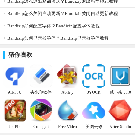
Bandizip怎么退出精简模式？Bandizip退出精简模式教程
开并上传图片
Bandizip怎么关闭自动更新？Bandizip关闭自动更新教程
2、修改设置：导入图片后可以选择修改单张图片格式也
Bandizip如何配置字体？Bandizip配置字体教程
可批量选择需要修改的格式
3、点击保存：设置完成后点击右下角的导出按键,等待转
Bandizip如何显示校验值？Bandizip显示校验值教程
换完成即可
猜你喜欢
91PITU
去水印软件
Ability
JYOCR
威小来 v1.0
v1.4.4.0官方
v1.0.1官方
Photopaint
v1.08免费版
官方版
版
版
JixiPix
Collagelt
Free Video
美图云修
Artec Studio
Artista
v1.9.5官方
Watermark
v15.1.2.60官