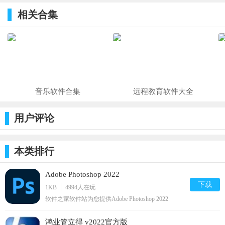
Impresso Pro
版
Removal
方版
相关合集
滤镜优化软
Tool
件 v1.8.15免
v2019.03.27
费版
官方版
音乐软件合集
远程教育软件大全
用户评论
本类排行
Adobe Photoshop 2022
下载
1KB
4994
人在玩
软件之家软件站为您提供Adobe Photoshop 2022
v23.3.1.426安卓版,手机版下载,Adobe Photoshop 2022
v23.3.1.426apk免费下载安装到手机.同时支持便捷的
鸿业管立得 v2022官方版
电脑端一键安装功能!