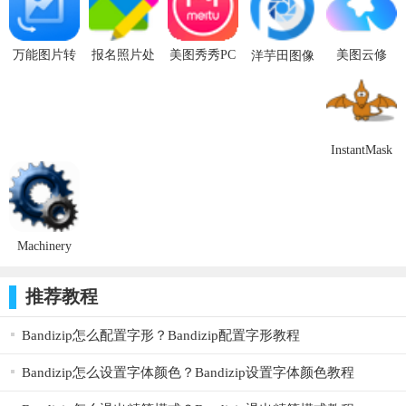
照片修复功能：软件提供老照片修复、照片无损放大、
人脸修复、照片降噪等功能
万能图片转
报名照片处
美图秀秀PC
美图云修
洋芋田图像
照片特效功能：多种照片特效如照片变漫画、性别翻
换器 v1.0.0
理工具
版 v7.0.6.4
v2.3.1官方
工具箱
官方版
v2022免费版
免费版
版
v3.5.0免费
转、照片转3D等供你选择
版
InstantMask
Pro(抠图软
件)下载 v3.0
中文版
Machinery
HDR
Effects(图片
推荐教程
HDR编辑软
件)下载
Bandizip怎么配置字形？Bandizip配置字形教程
v3.0.95免费
版
使用方法
Bandizip怎么设置字体颜色？Bandizip设置字体颜色教程
1、选择功能：打开软件后选择万能格式转换功能点击打