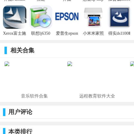
适用型号：柯尼卡美能达36180e打印机
M6600NW打
mf8050cn一
M6500N打
m126a多功
针式打印机
印机驱动
体机驱动
印机驱动
能一体机驱
驱动
使用方法
v1.13.14官
v20.05官方
v1.13.14官
动
方版
版
方版
1、连接到电脑上，然后开启电源;
Xerox富士施
联想lj6350
爱普生epson
小米米家照
得实ds1100Ⅱ
2、直接运行下载好的驱动程序;
乐phaser3117
打印机驱动
lq-635k打印
片打印机驱
打印机驱动
激光打印机
v1.0官方版
机驱动 v1.1
动
v4.9官方版
相关合集
3、按照弹出的提示进行操作即可，非常简单;
驱动
官方版
4、完成安装后，重启电脑系统即可使用。
音乐软件合集
远程教育软件大全
用户评论
本类排行