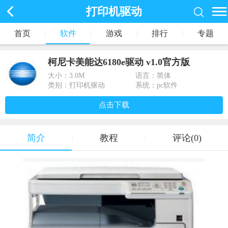
打印机驱动
首页
|
软件
|
游戏
|
排行
|
专题
柯尼卡美能达6180e驱动 v1.0官方版
大小：
3.0M
语言：简体
类别：打印机驱动
系统：pc软件
点击下载
简介
教程
评论(0)
|
|