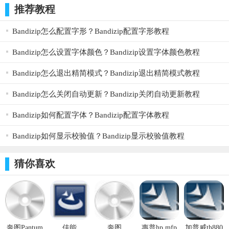
推荐教程
内存：32MB
接口：USB2.0
Bandizip怎么配置字形？Bandizip配置字形教程
硬件ID：
Bandizip怎么设置字体颜色？Bandizip设置字体颜色教程
【打印】USBPRINT\Generic16BW-7A17C
Bandizip怎么退出精简模式？Bandizip退出精简模式教程
【扫描】USB\VID_132B&PID_20e8&MI_00
Bandizip怎么关闭自动更新？Bandizip关闭自动更新教程
功能介绍
Bandizip如何配置字体？Bandizip配置字体教程
该驱动为柯尼卡美能达6180e打印机最新版驱动合包，包
Bandizip如何显示校验值？Bandizip显示校验值教程
含打印驱动和扫描驱动，适用于Windows操作系统使用，推荐用
户下载使用。请按照安装程序提示的操作步骤操作，为避免驱动
猜你喜欢
安装失败，在安装驱动过程中请勿对打印机进行安装步骤要求之
外的任何操作。
适用于：Win XP/2003/VISTA/7/2008/Win7/Win 8/Win 10
32/64位操作系统。
奔图Pantum
佳能
奔图
惠普hp mfp
加普威th880