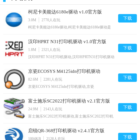
柯尼卡美能达6180e驱动 v1.0官方版
下载
3.0M
2770
人在玩
柯尼卡美能达6180e驱动,柯尼卡美能达6180e驱动是
柯尼卡美能达PagePro6180e型号打印机的官方驱动软
件，如果用户所使用的打印机型号是柯尼卡美能达
汉印HPRT N31打印机驱动 v1.0官方版
6180e，则需要安装对应驱动，有需要的可以下载使
用,您可以免费下载。
下载
1.8M
2321
人在玩
汉印HPRT N31打印机驱动,汉印HPRTN31打印机驱动
是汉印N31型号打印机的官方驱动软件，如果用户所
使用的打印机型号是汉印HPRTN31打印机，则需要
京瓷ECOSYS M4125idn打印机驱动
安装对应驱动，有需要的可以下载使用,您可以免费
下载。
下载
v5.1.2213官方版
82.6M
2281
人在玩
京瓷ECOSYS M4125idn打印机驱动,京瓷
ECOSYSM4125idn打印机驱动是京瓷m4125idn一体
机的官方打印驱动软件，只有安装了对应型号的打印
富士施乐SC2022打印机驱动 v2.1官方版
机驱动，用户才能正常的使用打印机功能，如复印、
打印、扫描等功能，都需要有驱动帮助,您可以免费
下载
24.9M
2143
人在玩
下载。
富士施乐SC2022打印机驱动,富士施乐SC2022打印机
驱动是富士施乐官方的sc2022型号一体机的驱动软
件，只有安装了富士施乐sc2022打印机驱动才能正常
启锐QR-368打印机驱动 v2.4.1官方版
的使用一体机进行打印，有需要的可以下载使用,您
可以免费下载。
下载
1004KB
2128
人在玩