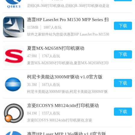
启锐QR-368打印机驱动,启锐QR-368打印机驱动是这
款一联面单打印机的官方驱动，简美设计、自动吸
纸、0.87秒一单、智能校对、小巧便捷、免耗省钱、
惠普HP LaserJet Pro M1530 MFP Series 扫
连续打单、打印清晰,您可以免费下载。
下载
描打印机驱动
115MB
1887
人在玩
软件之家软件站为您提供惠普HP LaserJet Pro M1530
MFP Series 扫描打印机驱动 安卓版,手机版下载,惠普
HP LaserJet Pro M1530 MFP Series 扫描打印机驱动
夏普MX-M2658N打印机驱动
apk免费下载安装到手机.同时支持便捷的电脑端一键
安装功能!
下载
v12.0.0.58849官方版
47.9M
1767
人在玩
夏普MX-M2658N打印机驱动,夏普MX-M2658N打印
机驱动是夏普打印机的官方驱动软件，通过夏普MX-
M2658N打印机驱动能够使用户的打印机能够正常的
柯尼卡美能达3000MF驱动 v1.0官方版
运作，如果用户的电脑和打印机连接USB后无法正常
运行，就需要驱动才能够正常运行,您可以免费下
下载
31.3M
1673
人在玩
载。
柯尼卡美能达3000MF驱动,柯尼卡美能达3000MF驱
动是柯尼卡美能达官方打印机的驱动软件，只有安装
了柯尼卡美能达3000MF驱动用户才能正常的使用对
京瓷ECOSYS M8124cidn打印机驱动
应型号的打印机进行打印，有需要的可以下载使用,
您可以免费下载。
下载
v5.1.26.15官方版
84.1M
1557
人在玩
京瓷ECOSYS M8124cidn打印机驱动,京瓷
ECOSYSM8124cidn打印机驱动是京瓷M8124cidn复
印机的官方打印驱动软件，只有安装了对应型号的打
惠普HP Laser MFP 136a驱动 v1.0官方版
印机驱动，用户才能正常的使用打印机功能，如复