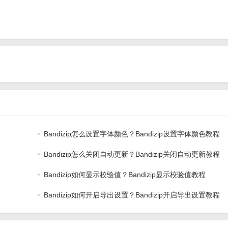
下恢复数据。
，并点击“开始”继续。
Bandizip怎么设置字体颜色？Bandizip设置字体颜色教程
吗?
Bandizip怎么关闭自动更新？Bandizip关闭自动更新教程
万兴数据恢复专家不能从中找到它或恢复数据。你需要发送硬盘驱动器
Bandizip如何显示校验值？Bandizip显示校验值教程
Bandizip如何开启导出设置？Bandizip开启导出设置教程
和iOS，TVOS WatchOS，开发和苹果遗憾万兴数据恢复专家不支持恢