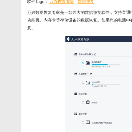
软件Tags：
万兴恢复专家
数据恢复
万兴数据恢复专家是一款强大的数据恢复软件，支持普通
功能机、内存卡等存储设备的数据恢复。如果您的电脑中
复。