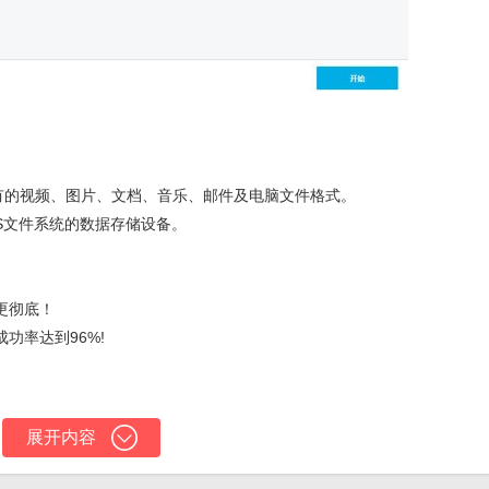
的视频、图片、文档、音乐、邮件及电脑文件格式。
PFS文件系统的数据存储设备。
更彻底！
率达到96%!
展开内容
致命袭击，万兴恢复专家也能帮您找回数据！