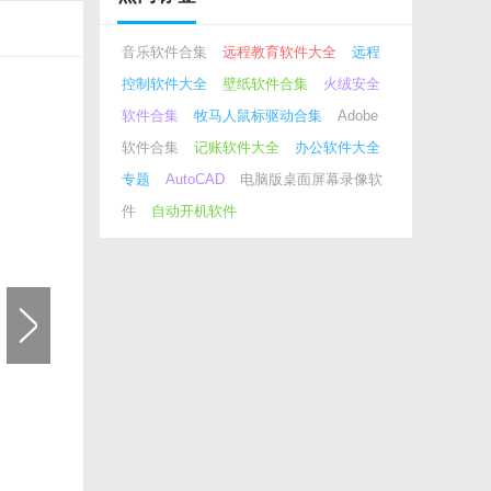
音乐软件合集
远程教育软件大全
远程
控制软件大全
壁纸软件合集
火绒安全
软件合集
牧马人鼠标驱动合集
Adobe
软件合集
记账软件大全
办公软件大全
专题
AutoCAD
电脑版桌面屏幕录像软
件
自动开机软件