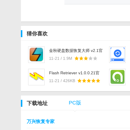
1 从任何地方的任何数据的恢复
2 支持超过550种数据格式，包括几乎所有的图像文
3 支持所有设备的完整数据恢复NTFS，FAT16，FAT3
猜你喜欢
4 先进的算法支持
金秋硬盘数据恢复大师 v2.1官
5 更快的扫描速度由一个内置强大的数据分析引擎驱
方版
11-21 / 1.9M
6 先进的深度扫描算法深入数据结构和带来的创纪录的
Flash Retriever v1.0.0.21官
方版
7 强大的数据恢复解决方案
11-21 / 426KB
8 支持恢复格式化的硬盘数据丢失，原硬盘，丢失或
9 能够恢复被删除的，丢失的数据从计算机崩溃或病
PC版
下载地址
使用方法
万兴恢复专家
1 选择