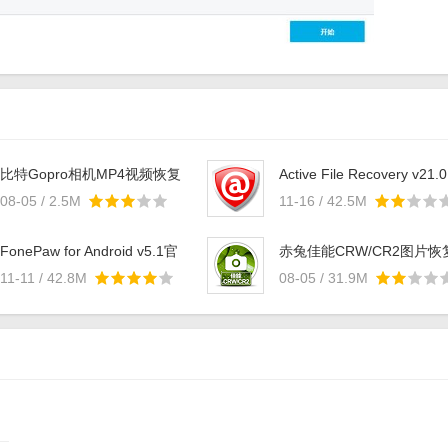
件、多媒体文件、电子邮件、档案等。
2，HFS+，APF，等。
比特Gopro相机MP4视频恢复
Active File Recovery v21.0
动。
软件 v6.8.6官方版
官方版
08-05 / 2.5M
11-16 / 42.5M
高数据率超过96%。
FonePaw for Android v5.1官
赤兔佳能CRW/CR2图片恢
方版
软件 v11.1官方版
11-11 / 42.8M
08-05 / 31.9M
调整分区。
毒攻击启动媒体解决方案。