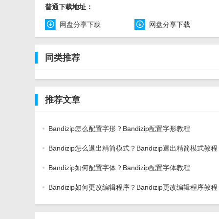
普通下载地址：
启动复苏的数据恢复软件，选择一个数据丢失的情况
网盘分享下载
网盘分享下载
2 扫描
扫描您的设备/计算机：选择路径/位置数据丢失的发生
同类推荐
3 恢复
选择性回收：预览、恢复和保存文件。
推荐文章
常见问题
Bandizip怎么配置字形？Bandizip配置字形教程
1 如果硬盘不能被我的电脑检测到，我能从它恢复数据
Bandizip怎么退出精简模式？Bandizip退出精简模式教程
我们很抱歉的说如果硬盘无法检测或由计算机读取，则
Bandizip如何配置字体？Bandizip配置字体教程
2 如果苹果文件系统(APF)不能被发现?
Bandizip如何更改编辑程序？Bandizip更改编辑程序教程
苹果文件系统(APF)是一种用于MacOS，专有的文件系统
此刻部署，所以这种文件不能被发现。