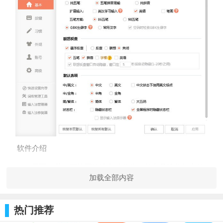
软件介绍
风雨21载，万能五笔输入法作为一款老品牌的打字软
加载全部内容
件，摒弃累赘功能，低耗电脑内存，回归输入这一最纯粹的需
求。应广大用户的要求，在PC端97正式版中，五笔自动造词回
热门推荐
归，全面夏盖wn10.不仅输入更加精准流畅，还同时加入了DY五
笔词库功能，享受自己独创的词库，给您全新又稳定的输入体