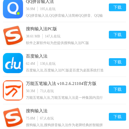
QQ拼音输入法
先选择五笔字型高速输入为主的快速输入法,您可以
打多字词:1、2、3字前1笔，末字前1笔。
免费下载。
下载
56.9M
195
人在玩
笔画 横一 竖丨 撇丿 捺丶 折乙
QQ拼音输入法,QQ拼音输入法简称QQ拼音、QQ输
入法是腾讯公司推出的一款汉字输入法软件，QQ输
入法是目前国内主流的拼音输入法之一，QQ拼音输
编码 H I P N V
搜狗输入法PC版
入法支持全拼、简拼、双拼三种基本的拼音输入模
式,您可以免费下载。
下载
38.61 MB
147
人在玩
助记 横音 象形 撇音 捺音 象形
软件之家软件站为您提供搜狗输入法PC版
v12.1.0.6000 绿色精简优化版安卓版,手机版下载,搜狗
其中，对笔画“提”视为笔画“横”，笔画“点”视为笔
输入法PC版 v12.1.0.6000 绿色精简优化版apk免费下
百度输入法
画“捺”，所有带转折的笔画全部算为“折”。
载安装到手机.同时支持便捷的电脑端一键安装功能!
下载
62.4M
130
人在玩
（2）输入方法：（前4笔+末1笔）共5笔输入，不足5笔
百度输入法,百度输入法PC版是百度为桌面系统打造
的智能拼音输入法，支持全拼、简拼和中英文混拼三
+“o”键输入。
种模式，支持所有微软系统，百度输入法依托百度搜
万能五笔输入法 v10.2.6.21104官方版
索技术，为您提供精准的输入体验,您可以免费下
如：
载。
下载
50.3M
73
人在玩
中(ivhio) 国（ivhhh）精（nphih）英（hiiin）
万能五笔输入法,万能五笔输入法是一种集国内流行
的五笔字型输入法及拼音、英语、笔画、拼音+笔画
等多种输入法为一体的多元输入法。而且是一种以优
悬浮反查—五笔字根拆分
搜狗输入法
先选择五笔字型高速输入为主的快速输入法,您可以
免费下载。
下载
75.8M
67
人在玩
注：该功能为万能五笔9.9.6及以上版本支持；万能五笔
搜狗输入法,搜狗拼音输入法作为老牌经典的智能拼
字根支持国标GB18030字符集；包含27533个汉字。