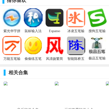
猜你喜欢
同时自带10万的大词库版，还提供用户DIY组合输入法码表
功能，每种输入法窗口都可个性化换肤。同时增加所有GBK疑难
紫光华宇拼
鼠标输入法
Espanso
冰凌五笔输
搜狗五笔输
音输入法
v1.63官方版
v2.1.8免费
入法86版
入法
字的输入，可输出“鎔”、“嘅”、“堃”等不常用的汉字，避免了传
版
v10.9.29.220301
统五笔对于“镕”、“瞭（望）”、“啰
标准版
（嗦）”、“芃”、“冇”“嘢”“囍”等汉字不能输入的尴尬。
极品五笔输
万能五笔输
偷偷练五笔
风清扬繁简
智能陈桥五
入法电脑版
入法
v1.0绿色版
两用五笔输
笔 正式版
v10.2.1.20216
入法
9.30官方版
相关合集
官方版