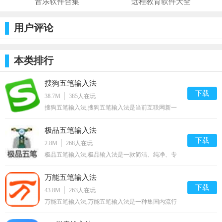
音乐软件合集
远程教育软件大全
用户评论
使用方法
横竖撇捺折
本类排行
拆字总原则:依笔画顺序，取大优先，能连不交，能散不
搜狗五笔输入法
连。
下载
38.7M
385
人在玩
识别码: 左右结构一(ghtyn)，上下结构二(fjrub)，杂合结
搜狗五笔输入法,搜狗五笔输入法是当前互联网新一
代的五笔输入法，并且承诺永久免费。搜狗五笔输入
构三(dkeiv)。
法与传统输入法不同的是，不仅支持随身词库——超
极品五笔输入法
前的网络同步功能，并且兼容目前强大的搜狗拼音输
入法的所有皮肤,您可以免费下载。
打字根字: 报户口、第一笔、第二笔、末笔，不足补空
下载
2.8M
268
人在玩
格。
极品五笔输入法,极品输入法是一款简洁、纯净、专
注于输入体验的输入软件，其最大的特点就是集成了
五笔拼音混输的功能，能让五笔初学者快速上手，可
打两字词:1、2字前1、2笔。
万能五笔输入法
以直接切换到纯五笔输入模式,您可以免费下载。
下载
43.8M
263
人在玩
打三字词:1、2字前1笔，第三字前两笔。
万能五笔输入法,万能五笔输入法是一种集国内流行
的五笔字型输入法及拼音、英语、笔画、拼音+笔画
打四字词:1、2、3、4字前1笔。
等多种输入法为一体的多元输入法。而且是一种以优