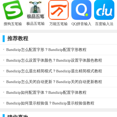
验！其中，为了让新老用户有更好的体验效果，在万能五笔原有
的功能上，我们对一些功能做出了进一步的改进。值得一提的
是，在拼音长句拆分策略方面，拼音长句连打的准确性相较之前
极品五笔输
搜狗五笔输
万能五笔输
QQ拼音输入
百度输入法
入法
提前了20%，并且完美与win10兼容，流畅度和上屏速度均提升了
入法
入法
法
50%。同时优化了光标跟随问题和底层结构，拼音字、词、短语
推荐教程
输入较之前提升了40%，五笔输入的流畅度提升了30%，相较原
Bandizip怎么配置字形？Bandizip配置字形教程
先都有很大的进步。而目对于第三方授权出现的部分问题，万能
五笔也做出了很大的技术改进，让您在第二方登录时完全无忧。
Bandizip怎么设置字体颜色？Bandizip设置字体颜色教程
Bandizip怎么退出精简模式？Bandizip退出精简模式教程
Bandizip怎么关闭自动更新？Bandizip关闭自动更新教程
Bandizip如何配置字体？Bandizip配置字体教程
Bandizip如何显示校验值？Bandizip显示校验值教程