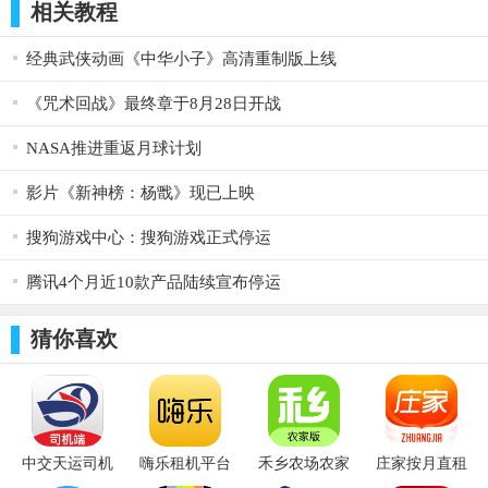
相关教程
经典武侠动画《中华小子》高清重制版上线
《咒术回战》最终章于8月28日开战
NASA推进重返月球计划
影片《新神榜：杨戬》现已上映
搜狗游戏中心：搜狗游戏正式停运
腾讯4个月近10款产品陆续宣布停运
猜你喜欢
中交天运司机
嗨乐租机平台
禾乡农场农家
庄家按月直租
端app v4.5.2.1
v1.0.3
版 v1.0.8
v1.0.82