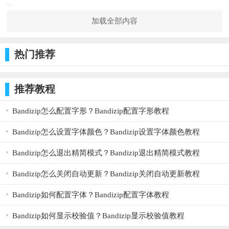
择。
加载全部内容
在游戏中除了玩家操作的主角色，还拥有一个由AI智能控制
的辅助战斗角色。玩家只需要专心战斗，辅助技能则会自动释
热门推荐
放。
游戏拥有连击设定，玩家在游戏中掌握好释放技能的时机则
推荐教程
会触发连击。
游戏点评
Bandizip怎么配置字形？Bandizip配置字形教程
游戏的整体画风以及机制的设定都非常不错。3D的特效能够
使玩家沉浸在游戏当中，体验到游戏的乐趣。
Bandizip怎么设置字体颜色？Bandizip设置字体颜色教程
Bandizip怎么退出精简模式？Bandizip退出精简模式教程
Bandizip怎么关闭自动更新？Bandizip关闭自动更新教程
Bandizip如何配置字体？Bandizip配置字体教程
Bandizip如何显示校验值？Bandizip显示校验值教程