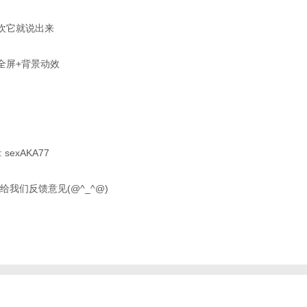
喜欢它就说出来
全屏+背景动效
sexAKA77
我们反馈意见(@^_^@)