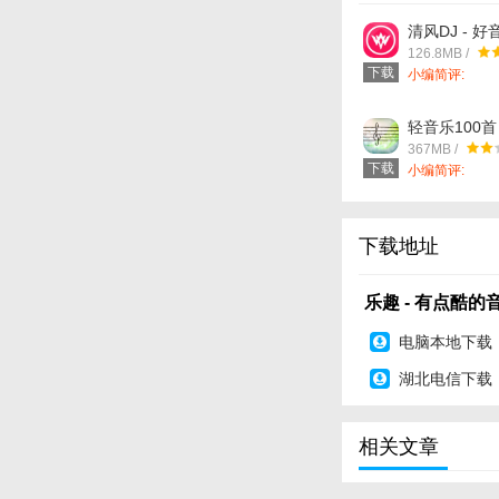
清风DJ - 
2.4.1简体
126.8MB /
软件下载
下载
小编简评:
轻音乐100首
苹果版app
367MB /
下载
小编简评:
下载地址
乐趣 - 有点酷的
电脑本地下载
湖北电信下载
相关文章