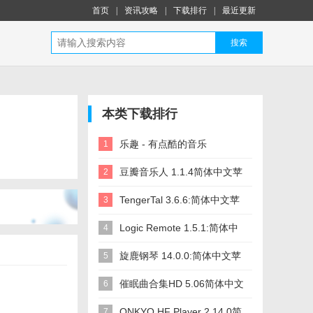
首页
|
资讯攻略
|
下载排行
|
最近更新
搜索
本类下载排行
乐趣 - 有点酷的音乐
1
乐Appios版下载
App1.4.4其它语言苹果版app
豆瓣音乐人 1.1.4简体中文苹
2
软件下载
果版app软件下载
TengerTal 3.6.6:简体中文苹
3
果版app软件下载
Logic Remote 1.5.1:简体中
4
文苹果版app软件下载
旋鹿钢琴 14.0.0:简体中文苹
5
果版app软件下载
催眠曲合集HD 5.06简体中文
6
苹果版app软件下载
ONKYO HF Player 2.14.0简
7