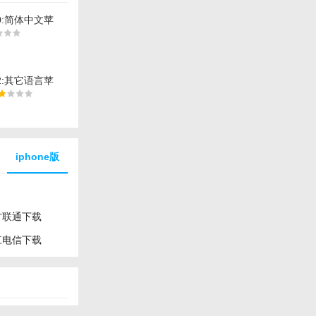
0:简体中文苹
件下载
2:其它语言苹
件下载
iphone版
方联通下载
江电信下载