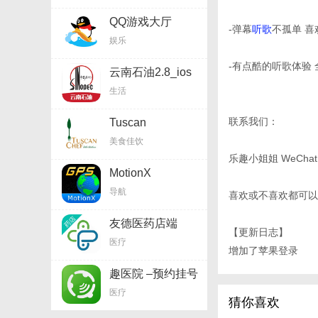
QQ游戏大厅
-弹幕
听歌
不孤单 
HD2.7.1_ios软件
娱乐
-有点酷的听歌体验 
云南石油2.8_ios
软件
生活
联系我们：
Tuscan
Chef3.1.3_ios软
美食佳饮
件
乐趣小姐姐 WeChat: 
MotionX
GPS24.4_ios软件
导航
喜欢或不喜欢都可以给
友德医药店端
【更新日志】
0.8.0_ios软件
医疗
增加了苹果登录
趣医院 –预约挂号
网上平台
医疗
2.6.84_ios软件
猜你喜欢