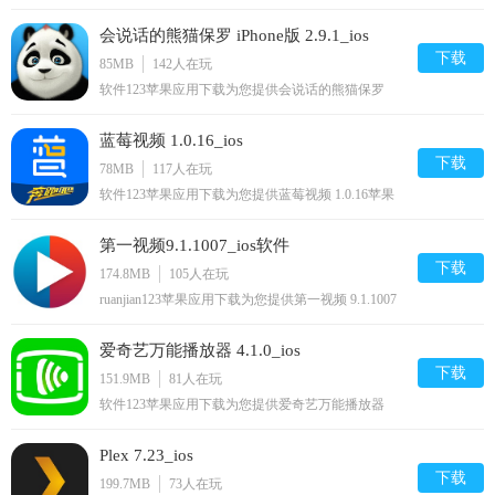
2.7.1苹果手机版下载,QQ游戏大厅HD免费iPhone/下
载安装到手机,让你尽享好玩的苹果手机软件下载.
会说话的熊猫保罗 iPhone版 2.9.1_ios
下载
85MB
142
人在玩
软件123苹果应用下载为您提供会说话的熊猫保罗
iPhone版 2.9.1苹果手机版下载,会说话的熊猫保罗
iPhone版免费iPhone/下载安装到手机,让你尽享好玩的
蓝莓视频 1.0.16_ios
苹果手机软件下载.
下载
78MB
117
人在玩
软件123苹果应用下载为您提供蓝莓视频 1.0.16苹果
手机版下载,蓝莓视频免费iPhone/下载安装到手机,让
你尽享好玩的苹果手机软件下载.
第一视频9.1.1007_ios软件
下载
174.8MB
105
人在玩
ruanjian123苹果应用下载为您提供第一视频 9.1.1007
苹果手机版下载,第一视频免费iphone/ipod/下载安装
到手机,让你尽享好玩的苹果手机软件下载.
爱奇艺万能播放器 4.1.0_ios
下载
151.9MB
81
人在玩
软件123苹果应用下载为您提供爱奇艺万能播放器
4.1.0苹果手机版下载,爱奇艺万能播放器免费
iphone/ipad/ipod/下载安装到手机,让你尽享好玩的苹
Plex 7.23_ios
果手机软件下载.
下载
199.7MB
73
人在玩