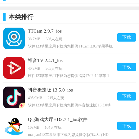
本类排行
TTCam 2.9.7_ios
下载
38.7MB
386
人在玩
软件123苹果应用下载为您提供TTCam 2.9.7苹果手机
版下载,TTCam免费iphone/ipod/下载安装到手机,让你
尽享好玩的苹果手机软件下载.
福音TV 2.4.1_ios
下载
40.2MB
265
人在玩
软件123苹果应用下载为您提供福音TV 2.4.1苹果手
机版下载,福音TV免费iphone/ipad/ipod/下载安装到手
机,让你尽享好玩的苹果手机软件下载.
抖音极速版 13.5.0_ios
下载
495.9MB
215
人在玩
软件123苹果应用下载为您提供抖音极速版 13.5.0苹
果手机版下载,抖音极速版免费iphone/ipad/ipod/下载
安装到手机,让你尽享好玩的苹果手机软件下载.
QQ游戏大厅HD2.7.1_ios软件
下载
103MB
164
人在玩
ruanjian123苹果应用下载为您提供QQ游戏大厅HD