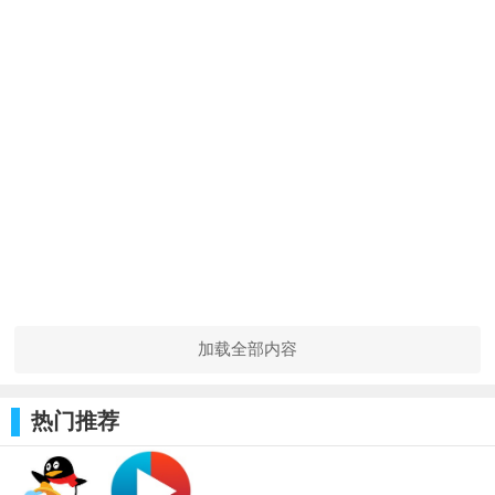
加载全部内容
热门推荐