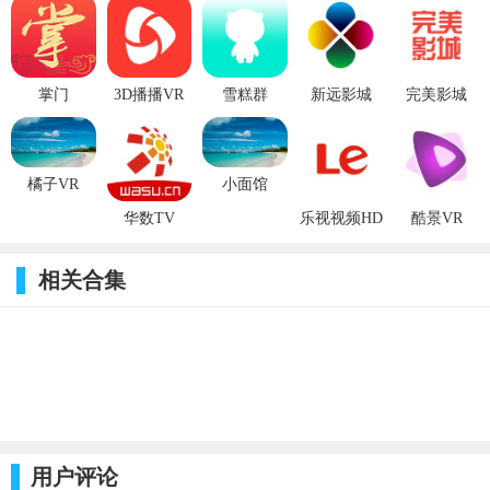
掌门
3D播播VR
雪糕群
新远影城
完美影城
5.9.52_ios
—精品3D视
2.5.0_ios
3.8.6_ios
4.13.2_ios
频VR电影直
播播放器
6.6.6_ios
橘子VR
小面馆
1.2_ios
1.2.3_ios
华数TV
乐视视频HD
酷景VR
4.4.8_ios
6.8.7_ios
1.9.7_ios
相关合集
用户评论