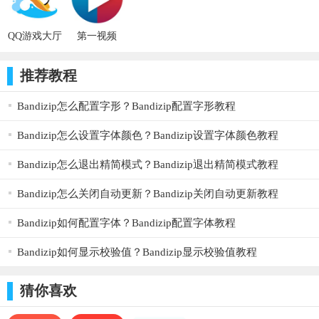
QQ游戏大厅
第一视频
HD2.7.1_ios
9.1.1007_ios
软件
软件
推荐教程
Bandizip怎么配置字形？Bandizip配置字形教程
Bandizip怎么设置字体颜色？Bandizip设置字体颜色教程
Bandizip怎么退出精简模式？Bandizip退出精简模式教程
Bandizip怎么关闭自动更新？Bandizip关闭自动更新教程
Bandizip如何配置字体？Bandizip配置字体教程
Bandizip如何显示校验值？Bandizip显示校验值教程
猜你喜欢