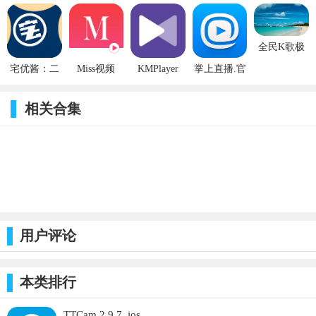
Changer
1.1_ios
13.5.0_ios
1.7_ios
全民K歌极
速版
宅优酱：二
Miss视频
KMPlayer
掌上直播.官
7.1.1_ios
次元网盘伴
1.5.0_ios
31.10.010_ios
方版
侣 2.6_ios
2.0.1_ios
相关合集
用户评论
本类排行
TTCam 2.9.7_ios