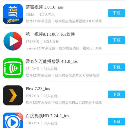
iPhone版免费iPhone/下载安装到手机,让你尽享好玩的
蓝莓视频 1.0.16_ios
苹果手机软件下载.
下载
78MB
117
人在玩
软件123苹果应用下载为您提供蓝莓视频 1.0.16苹果
手机版下载,蓝莓视频免费iPhone/下载安装到手机,让
你尽享好玩的苹果手机软件下载.
第一视频9.1.1007_ios软件
下载
174.8MB
105
人在玩
ruanjian123苹果应用下载为您提供第一视频 9.1.1007
苹果手机版下载,第一视频免费iphone/ipod/下载安装
到手机,让你尽享好玩的苹果手机软件下载.
爱奇艺万能播放器 4.1.0_ios
下载
151.9MB
81
人在玩
软件123苹果应用下载为您提供爱奇艺万能播放器
4.1.0苹果手机版下载,爱奇艺万能播放器免费
iphone/ipad/ipod/下载安装到手机,让你尽享好玩的苹
Plex 7.23_ios
果手机软件下载.
下载
199.7MB
73
人在玩
软件123苹果应用下载为您提供Plex 7.23苹果手机版
下载,Plex免费tvos/iphone/ipad/ipod/下载安装到手机,让
你尽享好玩的苹果手机软件下载.
百度视频HD 7.24.2_ios
下载
250.4MB
72
人在玩