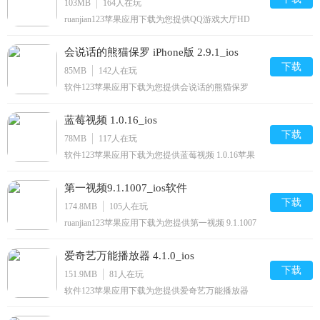
103MB
164
人在玩
ruanjian123苹果应用下载为您提供QQ游戏大厅HD
2.7.1苹果手机版下载,QQ游戏大厅HD免费iPhone/下
载安装到手机,让你尽享好玩的苹果手机软件下载.
会说话的熊猫保罗 iPhone版 2.9.1_ios
下载
85MB
142
人在玩
软件123苹果应用下载为您提供会说话的熊猫保罗
iPhone版 2.9.1苹果手机版下载,会说话的熊猫保罗
iPhone版免费iPhone/下载安装到手机,让你尽享好玩的
蓝莓视频 1.0.16_ios
苹果手机软件下载.
下载
78MB
117
人在玩
软件123苹果应用下载为您提供蓝莓视频 1.0.16苹果
手机版下载,蓝莓视频免费iPhone/下载安装到手机,让
你尽享好玩的苹果手机软件下载.
第一视频9.1.1007_ios软件
下载
174.8MB
105
人在玩
ruanjian123苹果应用下载为您提供第一视频 9.1.1007
苹果手机版下载,第一视频免费iphone/ipod/下载安装
到手机,让你尽享好玩的苹果手机软件下载.
爱奇艺万能播放器 4.1.0_ios
下载
151.9MB
81
人在玩
软件123苹果应用下载为您提供爱奇艺万能播放器
4.1.0苹果手机版下载,爱奇艺万能播放器免费
iphone/ipad/ipod/下载安装到手机,让你尽享好玩的苹