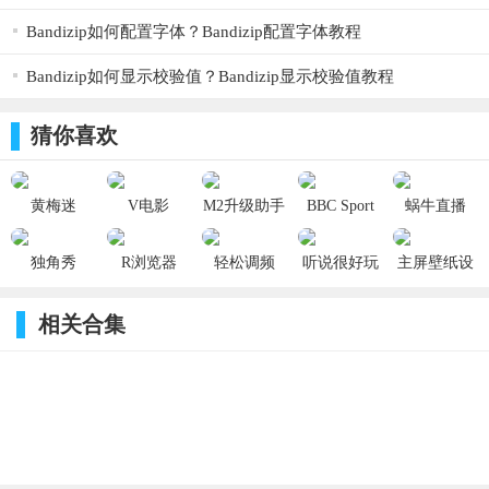
Bandizip如何配置字体？Bandizip配置字体教程
Bandizip如何显示校验值？Bandizip显示校验值教程
猜你喜欢
黄梅迷
V电影
M2升级助手
BBC Sport
蜗牛直播
2.1.4_ios
5.8.0_ios
1.2.3_ios
1.44.1_ios
2.5.4_ios
独角秀
R浏览器
轻松调频
听说很好玩
主屏壁纸设
4.1.5_ios
2.1.9_ios
10.2.0_ios
1.6.4_ios
计师 1.2_ios
相关合集