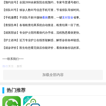
【预约挂号】全国2000余家医院在线预约，专家号普通号都行。
【排队叫号】候诊人数叫号信息手机可查，节省排队等候时间。
【手机缴费】不排队不刷卡缴纳
看病
费用，一键
支付
安全
省事。
【查报告单】各项检查结果系统自动推送，检查结果一目了然。
【就医陪诊】专业护士陪同看病代办手续，流程熟悉看病更快。
【护士咨询】近万专业护士在线答疑解惑，解答诊前各种疑惑。
【就诊评价】医生给您看完病后你能评价，看病体验你说的算。
===联系我们===
微信
关注：趣医
客服
电话
：400-080-1010
加载全部内容
官方网站：www.quyiyuan.com
【更新日志】
热门推荐
- 增加关注微信公众号引导页面
-
修复
已知bug