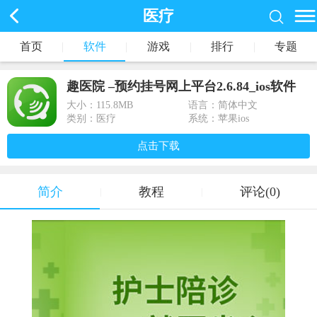
医疗
首页
|
软件
|
游戏
|
排行
|
专题
趣医院 –预约挂号网上平台2.6.84_ios软件
大小：
115.8MB
语言：简体中文
类别：医疗
系统：苹果ios
点击下载
简介
教程
评论(0)
|
|