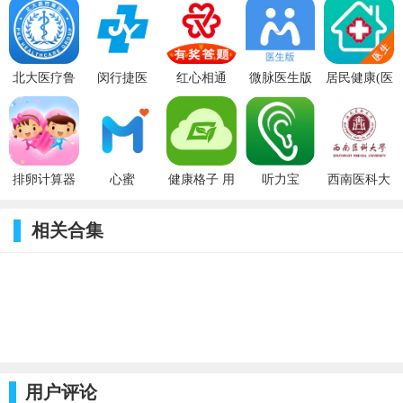
北大医疗鲁
闵行捷医
红心相通
微脉医生版
居民健康(医
中医院
1.3.6_ios
4.0.7_ios
2.56.1_ios
生版)
1.2_ios
2.9.2_ios
排卵计算器
心蜜
健康格子 用
听力宝
西南医科大
14.0_ios
1.5.2_ios
户版
4.7.4_ios
1.0_ios
4.4.16_ios
相关合集
用户评论