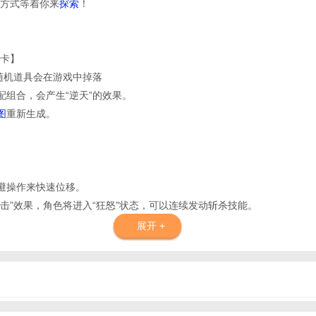
方式等着你来
探索
！
卡】
的随机道具会在游戏中掉落
配组合，会产生“逆天”的效果。
图
重新生成。
闪避操作来快速位移。
暴击”效果，角色将进入“狂怒”状态，可以连续发动斩杀技能。
展开 +
高。
可以通过长按“重击键”发动2阶蓄力，蓄力阶数越高，伤害越高，攻击距离
殊道具可以一刀999 ！！