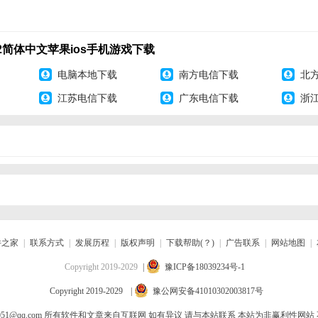
22简体中文苹果ios手机游戏下载
”释放出惊人的破坏力。
电脑本地下载
南方电信下载
北
江苏电信下载
广东电信下载
浙
eservice@gmail.com
件之家
|
联系方式
|
发展历程
|
版权声明
|
下载帮助(？)
|
广告联系
|
网站地图
|
Copyright 2019-2029
|
豫ICP备18039234号-1
Copyright 2019-2029
|
豫公网安备41010302003817号
51@qq.com
所有软件和文章来自互联网 如有异议 请与本站联系 本站为非赢利性网站 