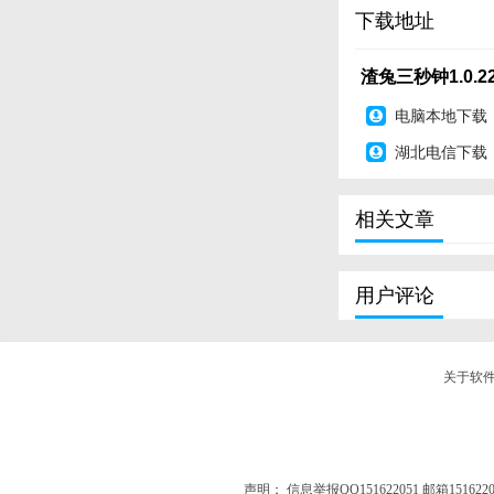
下载地址
【法杖】
-
远程
攻击
渣兔三秒钟1.0.
- 可以操控“魔能弹
- 无敌护盾
电脑本地下载
湖北电信下载
Email
: onemoregam
Q群：536887794
相关文章
【更新日志】
版本优化
用户评论
关于软
声明：
信息举报QQ151622051 邮箱1516220