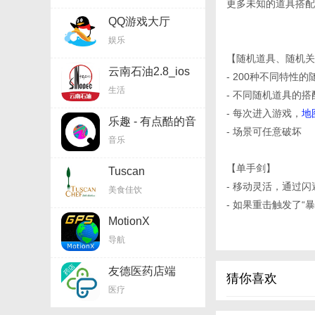
更多未知的道具搭配
QQ游戏大厅
HD2.7.1_ios软件
娱乐
【随机道具、随机关
云南石油2.8_ios
- 200种不同特性
软件
生活
- 不同随机道具的搭
- 每次进入游戏，
地
乐趣 - 有点酷的音
- 场景可任意破坏
乐App1.4.4_ios软
音乐
件
【单手剑】
Tuscan
Chef3.1.3_ios软
- 移动灵活，通过
美食佳饮
件
- 如果重击触发了“
MotionX
GPS24.4_ios软件
导航
【巨剑】
- 伤害范围大，伤害
友德医药店端
猜你喜欢
- 强大的蓄力斩，
0.8.0_ios软件
医疗
- 配合随机掉落的特