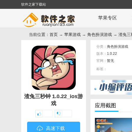
软件之家下载站
苹果专区
当前位置：
首页
→
苹果游戏
→
角色扮演游戏
→ 渣兔三
分类：
角色扮演游戏
版本：
1.0.22
官网：
暂无
标签：
渣兔三秒钟 1.0.22_ios游
戏
应用截图
高速下载