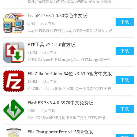
软件之家软件站为您提供Xftp6破解版 安卓版,手机版
下载,Xftp6破解版 apk免费下载安装到手机.同时支持
便捷的电脑端一键安装功能!
LeapFTP v3.1.0.50绿色中文版
下载
2.7M
90
人在玩
LeapFTP(老牌FTP软件),LeapFTP是一款功能强大，媲
美Flshfxp、BulletProofFTP、FFFtp的FTP软件。跟
Netscape相仿的书签形式，连线更加方便,您可以免费
FTP工具 v7.1.2.0官方版
下载。
下载
21.7M
63
人在玩
FTP工具(Auto FTP Manager),AutoFTPManager是一个
强大的FTP客户端软件，AutoFTPManager允许你建立
与任何FTP服务器的连接，并自动执行文件的转移。
FileZilla for Linux 64位 v3.53.0官方中文版
使用AutoFTPManager在FTP服务器上轻松的管理文
件,您可以免费下载。
下载
18.4M
53
人在玩
FileZilla for Linux 64位,FileZilla是一个免费的FTP客户
端软件，虽然它是免费软件，可功能却一点也不含
糊，比起那些共享软件来有过之而无不及，在新的版
FlashFXP v5.4.0.3970中文免费版
本中作者改进了手动下载的界面和功能等。总的来说
是一款优秀的免费软件,您可以免费下载。
下载
6.8M
46
人在玩
FlashFXP,FlashFXP是使用量最广泛的FTP客户端，
用来来发布和维护你的网站、上传下载基于FTP的文
件、转移或者备份远程文件、与朋友远程分享文件
File Transporter Free v1.55绿色版
等,您可以免费下载。