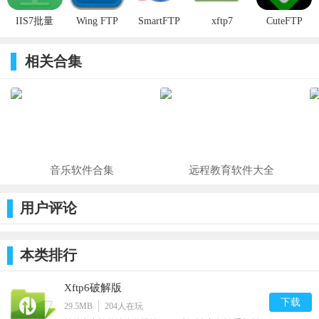
IIS7批量
Wing FTP
SmartFTP
xftp7
CuteFTP
FTP客户端
Server v7.1.7
v10.0.2971.0
v7.0.0097中
工具 v2.2.2
中文版
官方版
文版
相关合集
官方版
音乐软件合集
远程教育软件大全
用户评论
本类排行
Xftp6破解版
下载
29.5MB
204
人在玩