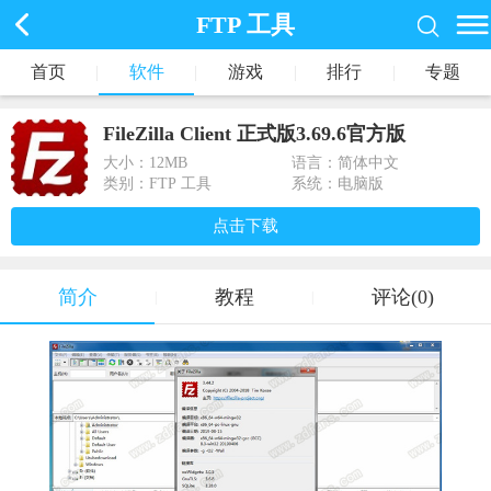
FTP 工具
首页
|
软件
|
游戏
|
排行
|
专题
FileZilla Client 正式版3.69.6官方版
大小：
12MB
语言：简体中文
类别：FTP 工具
系统：电脑版
点击下载
简介
教程
评论(0)
|
|