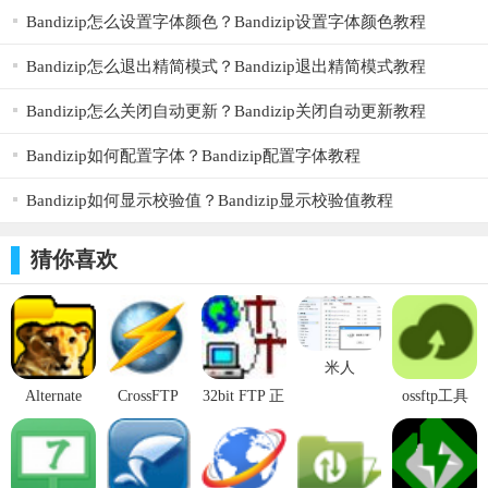
Bandizip怎么设置字体颜色？Bandizip设置字体颜色教程
网络设置向导
Bandizip怎么退出精简模式？Bandizip退出精简模式教程
远程文件编辑功能
Bandizip怎么关闭自动更新？Bandizip关闭自动更新教程
保持链接功能
Bandizip如何配置字体？Bandizip配置字体教程
支持HTTP/1.1, SOCKS5 和 FTP代理(FTP-Proxy)
登录到文件功能
Bandizip如何显示校验值？Bandizip显示校验值教程
同步文件夹浏览
猜你喜欢
远程查找文件
米人
Alternate
CrossFTP
32bit FTP 正
ossftp工具
FTP v2.850
v1.97.8中文
式版
v1.0.3官方
官方版
免费版
14.01.01官
版
方版