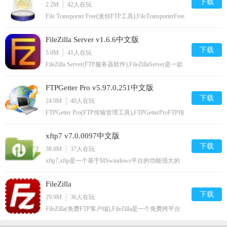
下载
2.2M
42
人在玩
File Transporter Free(迷你FTP工具),FileTransporterFree
是一款小巧的ftp工具，该软件主要用于上传文件的
FTP服务器，可以将文件快速的上传到用户的服务
FileZilla Server v1.6.6中文版
器，其功能完全可与其他的FTP工具相媲美，需要的
朋友快来下载吧,您可以免费下载。
下载
5.0M
41
人在玩
FileZilla Server(FTP服务器软件),FileZillaServer是一款
小巧的FTP服务器软件，若你想玩玩简单的FTP服务
器，那你可以试试这个耗用系统资源相当小的软件，
FTPGetter Pro v5.97.0.251中文版
让你轻松又容易架设一FTP服务器新增组配置，上传
及下载速度限制，用户在线显示及踢除,您可以免费
下载
24.0M
40
人在玩
下载。
FTPGetter Pro(FTP传输管理工具),FTPGetterProFTP传
输管理工具是一款可以让您的计算机根据时间表自动
在家庭和办公室之间移动或同步信息的软件！让您能
xftp7 v7.0.0097中文版
够从远程服务器网站或网络查看，编辑，上传，下载
和删除文件的软件,您可以免费下载。
下载
38.6M
37
人在玩
xftp7,xftp是一个基于MSwindows平台的功能强大的
SFTP、FTP文件传输软件。使用了Xftp以后，
MSwindows用户能安全地在UNIX/Linux和
FileZilla
WindowsPC之间传输文件,您可以免费下载。
下载
29.9M
36
人在玩
FileZilla(免费FTP客户端),FileZilla是一个免费跨平台
的FTP软件，分为客户端版本和服务器版本，具备
FTP软件所有的常见功能。小编平时搭建、维护网站