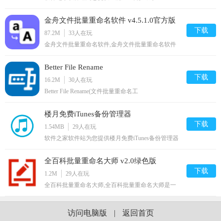
安卓版,手机版下载,全能PDF转换助手 V1.0.0.0 apk免
费下载安装到手机.同时支持便捷的电脑端一键安装
金舟文件批量重命名软件 v4.5.1.0官方版
功能!
下载
87.2M
33
人在玩
金舟文件批量重命名软件,金舟文件批量重命名软件
顾名思义是一款相当优秀的重命名软件，支持批量重
命名、编号设置、自定义排序、大小写转换、修改扩
Better File Rename
展名和插入编号，并且支持windows所有文件格式，
操作简单实用,您可以免费下载。
下载
16.2M
30
人在玩
Better File Rename(文件批量重命名工
具),BetterFileRename文件批量重命名工具号称是最好
用的文件批量重命名工具，除了具备修改文件名外还
楼月免费iTunes备份管理器
支持修改文件的修改时间，也可以分别处理文件名和
扩展名。应该说没有改不出来的命名方式。,您可以
下载
1.54MB
29
人在玩
免费下载。
软件之家软件站为您提供楼月免费iTunes备份管理器
2.7 官方版安卓版,手机版下载,楼月免费iTunes备份管
理器 2.7 官方版apk免费下载安装到手机.同时支持便
全百科批量重命名大师 v2.0绿色版
捷的电脑端一键安装功能!
下载
1.2M
29
人在玩
全百科批量重命名大师,全百科批量重命名大师是一
款文件批量改名软件，全百科批量重命名大师能帮助
用户批量重命名文件和文件夹，软件操作简便，功能
强大，在使用上没有任何限制，可以为用户节省大量
访问电脑版
|
返回首页
精力,您可以免费下载。