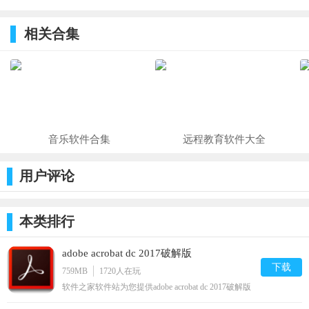
转换器 正式
工具 v2.17
量重命名
Draft(剧本编
版1.3.9官方
绿色版
v2.0.6官方
写软件)
相关合集
版
版
音乐软件合集
远程教育软件大全
用户评论
本类排行
adobe acrobat dc 2017破解版
下载
759MB
1720
人在玩
软件之家软件站为您提供adobe acrobat dc 2017破解版
安卓版,手机版下载,adobe acrobat dc 2017破解版 apk免
费下载安装到手机.同时支持便捷的电脑端一键安装