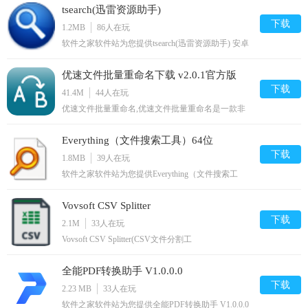
tsearch(迅雷资源助手)
功能!
下载
1.2MB
86
人在玩
软件之家软件站为您提供tsearch(迅雷资源助手) 安卓
版,手机版下载,tsearch(迅雷资源助手) apk免费下载安
装到手机.同时支持便捷的电脑端一键安装功能!
优速文件批量重命名下载 v2.0.1官方版
下载
41.4M
44
人在玩
优速文件批量重命名,优速文件批量重命名是一款非
常实用的文件批量重命名工具，该软件可以帮助用户
快速重命名多个文件，节省用户重复性操作时间，提
Everything（文件搜索工具）64位
高工作效率，有需要的朋友快来下载使用吧,您可以
免费下载。
下载
1.8MB
39
人在玩
软件之家软件站为您提供Everything（文件搜索工
具）64位 V1.4.1.1017安卓版,手机版下
载,Everything（文件搜索工具）64位 V1.4.1.1017apk
Vovsoft CSV Splitter
免费下载安装到手机.同时支持便捷的电脑端一键安
装功能!
下载
2.1M
33
人在玩
Vovsoft CSV Splitter(CSV文件分割工
具),VovsoftCSVSplitterCSV文件分割工具是一款可以
拆分分割CSV文件的分割软件，这款软件可以帮助您
全能PDF转换助手 V1.0.0.0
毫不费力地将单个CSV文件拆分为多个文件到您指定
的位置,您可以免费下载。
下载
2.23 MB
33
人在玩
软件之家软件站为您提供全能PDF转换助手 V1.0.0.0