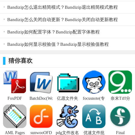
Bandizip怎么退出精简模式？Bandizip退出精简模式教程
Bandizip怎么关闭自动更新？Bandizip关闭自动更新教程
Bandizip如何配置字体？Bandizip配置字体教程
Bandizip如何显示校验值？Bandizip显示校验值教程
猜你喜欢
FoxPDF
BatchDoc(Word
亿愿文件夹
focusnote(专
奈末Tiff分
Word to PDF
文档批量处
名称批量修
注笔记)
割合并助手
Converter 正
理工具)
改 v1.0官方
正式版8.6.5
式版3.0官方
版
官方版
版
AML Pages
sunwooOFD
pdg文件改名
优速文件批
Final