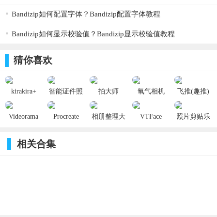
FiLMiC Remote 为独立软件，需要单独购买）
Bandizip如何配置字体？Bandizip配置字体教程
? 手动控制调节：曝光，快门速度，对焦，变焦，变焦速度，ISO
? 支持众多画面分辨率：SD 540p， HD 720p， HD 1080p，2K 1152p，3K
1836p，4K 2160p
Bandizip如何显示校验值？Bandizip显示校验值教程
? 支持众多长宽比：高清宽屏 16:9， 影院 2.59:1， 35毫米胶片 2.39:1，Letterbox
2.20:1，数字电影联盟倡导标准 17:9，标准长宽比 4:3，超宽荧幕 2.76:1，正方 1:1
? 支持发送视频到任何支持 iOS 分享的软件：Facebook，Dropbox，Vimeo，
猜你喜欢
SanDisk， Vimeo， iXpand，FTP 等（需要手机内安装相应软件）
? 支持四种码率助你取得画质和文件大小之间的平衡：FiLMiC 极致， FiLMiC 优
质， 苹果标准，经济（其中 FiLMiC 极致，码率在 1080p 分辩率时为 50mbps）
? 支持众多第三方配件：Moondog Labs 2.40:1 转接头， 35 毫米镜头转接器
kirakira+
智能证件照
拍大师
氧气相机
飞推(趣推)
? DJI OSMO Mobile gimbal
2.1.2_ios
1.3.0_ios
2.3.8_ios
2.3.40_ios
4.4.14_ios
? Zhiyun Smooth 4 gimbal
? 支持众多音频格式：AAC， AIFF 或 PCM
Videorama
Procreate
相册整理大
VTFace
照片剪贴乐
? 支持众多音频高级功能：自动音源采样，音频耳机监听，动态音频表，音源增益
2.6.6_ios
Pocket
师 1.7_ios
1.0_ios
2.1_ios
调节，立体声录制，手动选择开启机内不同位置的内置麦克风
4.0.4_ios
? 支持外接麦克风
相关合集
荣誉墙:
最佳视频录制应用 - 史上最佳应用程序网
最佳视频录制应用 - TUAW 编辑优选
最佳应用总决赛应用 - Tap! 杂志
必备应用 - Gizmodo
编辑推荐五星应用 - cnet.com
本周最佳应用 - 时代杂志科技板块
编辑之选应用 - 连线杂志