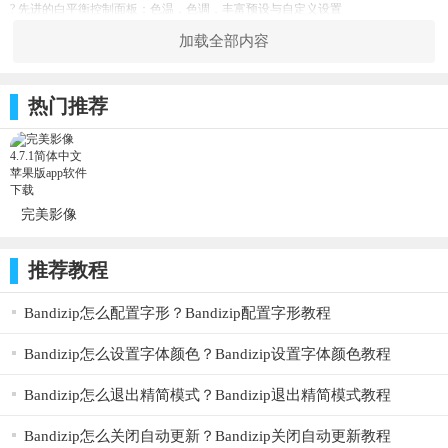
? 先进的白平衡控制面板：色温，色调，丰富预设与自定义设置
? 内容管理系统：自定义项目，分镜名称，星标片段
加载全部内容
? FiLMiC 同步：将你的预设存在云端，方便你在多台设备中同步设置
? 批量上传：选择多个文件分享至电脑，相册或其他位置
应用内购 - ‘摄影师工具包’ 亮点：
热门推荐
? 四种伽马曲线：动态，自然，FLAT， LOG ?
? 实时色调：阴影，高光调整 ?
? 实时色彩：RGB，普通饱和度，自然饱和度调整 ?
（?可选择购买带有A9或更新处理器的iPhone和带有A10X或更新处理器的iPad。限
制在4k时为30fps）
基础功能：
完美影像
? 拍摄模式：手动，自动，亦或两者自由组合，一定能满足你的拍摄习惯
4.7.1_ios软
? Apple Watch：与其配合支持远程开始录像，暂停录像及实时画面预览
件
? 支持水平及竖直拍摄
推荐教程
? 支持缩放速度控制
? 音源帧率同步：帧率 24， 25， 30， 48， 50， 60 （其中 30 帧以上需求 A8 及更
高级处理器）
Bandizip怎么配置字形？Bandizip配置字形教程
? 支持高帧率拍摄：帧率 60，120 ， 240（支持情况取决于你的设备配置）
? 支持可自由设置的延迟摄影
Bandizip怎么设置字体颜色？Bandizip设置字体颜色教程
? 支持录制后视频调色：曝光， 对比度，饱和度，色温，色调
? 支持缩减像素采样：保留画面细节的同时，输出至指定分辨率
Bandizip怎么退出精简模式？Bandizip退出精简模式教程
? 支持多种长宽比例的引导框
? 支持机身防抖开关
? 支持构图线
Bandizip怎么关闭自动更新？Bandizip关闭自动更新教程
? 支持 FiLMiC Remote 遥控器：你可以用另一台设备操控 FiLMiC Pro 软件（其中