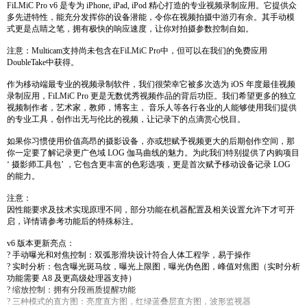
FiLMiC Pro v6 是专为 iPhone, iPad, iPod 精心打造的专业视频录制应用。它提供众
多先进特性，能充分发挥你的设备潜能，令你在视频拍摄中游刃有余。其手动模
式更是点睛之笔，拥有极快的响应速度，让你对拍摄参数控制自如。
注意：Multicam支持尚未包含在FiLMiC Pro中，但可以在我们的免费应用
DoubleTake中获得。
作为移动端最专业的视频录制软件，我们很荣幸它被多次选为 iOS 年度最佳视频
录制应用，FiLMiC Pro 更是无数优秀视频作品的背后功臣。我们希望更多的独立
视频制作者，艺术家，教师，博客主， 音乐人等各行各业的人能够使用我们提供
的专业工具，创作出无与伦比的视频，让记录下的点滴赏心悦目。
如果你习惯使用价值高昂的摄影设备，亦或想赋予视频更大的后期创作空间，那
你一定要了解记录更广色域 LOG 伽马曲线的魅力。为此我们特别提供了内购项目
‘ 摄影师工具包’ ，它包含更丰富的色彩选项，更是首次赋予移动设备记录 LOG
的能力。
注意：
因性能要求及技术实现原理不同，部分功能在机器配置及相关设置允许下才可开
启，详情请参考功能后的特殊标注。
v6 版本更新亮点：
? 手动曝光和对焦控制：双弧形滑块设计符合人体工程学，易于操作
? 实时分析：包含曝光斑马纹，曝光上限图，曝光伪色图，峰值对焦图（实时分析
功能需要 A8 及更高级处理器支持）
? 缩放控制：拥有分段画质提醒功能
? 三种模式的直方图：亮度直方图，红绿蓝叠层直方图，波形监视器