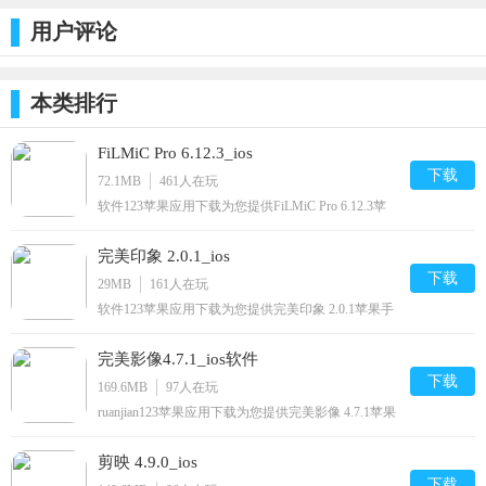
编辑之选应用 - Macworld
编辑之选应用 - Film Riot
用户评论
【更新日志】
v.6.12.3是我们的最终更新，它将支持iOS 11和iOS 12。
此更新解决了iPhone 6/6 +错误显示清洁HDMI输出功能的问题。 iPhone 6/6 +不支
本类排行
持用于运行Clean HDMI Out的Metal功能。
请注意，我们将在未来几天内启动iOS 14的第一个更新。
FiLMiC Pro 6.12.3_ios
下载
72.1MB
461
人在玩
先前的v6.12标语更新仍然包括：
软件123苹果应用下载为您提供FiLMiC Pro 6.12.3苹
-FiLMiC Pro现在完全支持DJI OSMO Mobile 3和OSMO4。强烈要求这样做，我们
果手机版下载,FiLMiC Pro免费watch/iphone/ipad/ipod/
感谢大家的耐心配合。 FiLMiC Pro现在支持所有型号的OSMO（OSMO
下载安装到手机,让你尽享好玩的苹果手机软件下载.
1/2/3/4）。只需打开“设置”>“硬件”并启用“ DJI OSMO Mobile”，它将自动检测您
完美印象 2.0.1_ios
的模型。
下载
29MB
161
人在玩
-DJI OSMO云台系列增加了其他功能，包括通过按操纵杆的上/下键支持模式2和3
的数字变焦。还增加了新的全帧十字线模式。
软件123苹果应用下载为您提供完美印象 2.0.1苹果手
机版下载,完美印象免费iPhone/iPad/下载安装到手机,
-干净的HDMI输出支持使您可以通过HDMI或使用Airplay无线输出干净的Feed！
让你尽享好玩的苹果手机软件下载.
在设置的硬件菜单下启用它。使用Blackmagic Design的ATEM Mini将FiLMiC Pro集
完美影像4.7.1_ios软件
成到您的直播工作室中的完美选择，或者使用Elgato Cam Link 4K将您的智能手机
下载
转换为网络摄像头的理想选择。
169.6MB
97
人在玩
-修复了许多错误并优化了性能。
ruanjian123苹果应用下载为您提供完美影像 4.7.1苹果
手机版下载,完美影像免费iphone/ipad/ipod/下载安装
如果您有任何疑问，建议或发现，请通过support@filmicpro.com与我们联系。
到手机,让你尽享好玩的苹果手机软件下载.
剪映 4.9.0_ios
下载