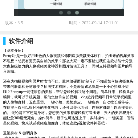
版本：3.5
时间：2022-09-14 17:11:01
标签：
软件介绍
【基本介绍】
PrettyUp是一款好用出色的人像视频和修图瘦脸美颜美体软件。拍出来的视频效果
不理想？想拥有更完美自然的效果？那么大家一定不要错过我们这款功能十分强
大也超级给力的人像视频美化神器和图片编辑工具了，同时支持视频和图片的导
入编辑。
还在为拍摄视频和照片时表情不佳、肢体僵硬而烦恼吗？ 不知道如何解决摄像头
带来的脸部和身材形变？拍照技术有限，不是表情尴尬就是一不小心拍成小短
腿？Prettyup一键还原你的美貌，帮助您轻松解决这个问题。简单好用，轻松几步
编辑，就可以手机美颜，帮助您修饰自拍视频、vlog旅行视频和日常记录视频里
的人像和身材，五官重塑、一键小脸、美颜磨皮、一键瘦身，自动拉长腿等等。
在这里不仅可以很轻松的美化视频，还可以美化面部，连身材都是可以直接美化
的。 无论是五官还是身材，您想要的效果都能轻松打造出来，强大的美容塑身功
能让您360度无死角。操作简单，新手也可迅速上手，实时操作，一键美颜，智能
美化视频。快来试试视频瘦脸瘦身，体验这款p视频软件神器吧~
重塑身材 & 微调身体