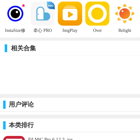
就捣蛋！
2.0.0_ios
2.7.5_ios
2.0.37_ios
界 2.3_ios
1.4.4_ios
背景资源上新：新增恐怖惊魂夜、魔法学校、复古街景背景，抠图更多玩法！
身材装饰上新：新增纤细、骨感锁骨贴纸。
优化了图片编辑去皱效果。
InstaSize修
牵心 PRO
ImgPlay
Over
Relight
图编辑器
2.6.2_ios
6.1.5_ios
8.0.7_ios
2.7.1_ios
6.0.286_ios
相关合集
用户评论
本类排行
FiLMiC Pro 6.12.3_ios