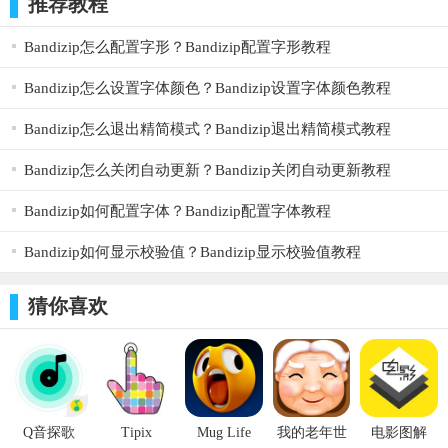
推荐教程
PrettyUp帮助您修饰自拍视频、vlog旅行视频、日常视频、微信视频美颜等等，自
然美体美颜。快来体验，分享到你的抖音、快手、微视、微信朋友圈、微博、绿
洲和小红书上吧。更多视频美化功能正在持续上线中，敬请期待！
Bandizip怎么配置字形？Bandizip配置字形教程
尽管生活并不完美，琐碎小事和烦恼无处不在，也请不要沮丧犹豫，用PrettyUp创
造美好回忆，拥抱理想生活，因为你本来就很美。无需以别人的看法为标准，无
Bandizip怎么设置字体颜色？Bandizip设置字体颜色教程
需为此焦虑。每个人的美都独一无二，世界的美就在于我们的不同。
Bandizip怎么退出精简模式？Bandizip退出精简模式教程
订阅：
-订阅VIP，您可以订阅每月更新的资源和解锁全部VIP功能。
Bandizip怎么关闭自动更新？Bandizip关闭自动更新教程
-根据您选择的订阅计划，按照每月或每年收费。我们也提供一次性购买。
-购买确认后，将向iTunes账户付款。
-在当前期间结束前至少24小时关闭自动续订，否则订阅将自动续订。
Bandizip如何配置字体？Bandizip配置字体教程
-该账户将在当前期间结束前24小时内按照所选套餐（每月或每年套餐）收取续
费。
Bandizip如何显示校验值？Bandizip显示校验值教程
-用户可以管理订阅，购买后转到用户的帐户设置可以关闭自动续订。
-在活动订阅期间不允许取消当前订阅。
-免费试用期内任何未使用的部分，如果提供，将在用户购买该内容的订阅时被没
猜你喜欢
收。
隐私政策：
https://www.floatcamellia.com/privacy.html
使用条款：
https://www.floatcamellia.com/agreement.html
【更新日志】
Q音探歌
Tipix
Mug Life
我的老年世
电影图解
特效资源上新：新增万圣节特效，暗夜吸血鬼、女巫魔镜和可爱鬼特效，不给糖