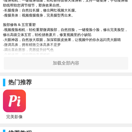
-瘦身相机：一键瘦身细腰，轻松获得苗条火辣身材，支持一键瘦身，手动瘦身辅
助线帮助您调节细节，塑身效果自然。
-长腿瘦身：自然拉长腿，修出网红视频大长腿。
-瘦腿美体：视频瘦腿瘦身，完美腿型秀出来。
脸部修饰 & 五官重塑
-视频瘦脸相机：轻松重塑微调脸部，自然捏脸，一键瘦脸小脸，修出完美脸型，
修出高级立体五官，轻松拯救废片，修复视频里的小缺陷
-大眼神器，自然放大双眼，加深双眼皮效果，让视频中的你永远闪亮大眼睛
-微调高鼻，拥有精致立体高鼻不是梦
-调出喜欢唇形，亮唇提升好气色
-自然修眉，超好用的美眉相机
加载全部内容
美颜美肤 & 脸部优化
-磨皮消除皮肤小瑕疵，让皮肤光滑光亮，均匀肤色，让肌肤完美无瑕，达到视频
美容美化效果
-去除瑕疵、斑点、痘痘、痘印和粉刺，优化面部
热门推荐
-抚平皱纹，轻松祛眼袋、祛法令纹，美图美拍每张图片和每个视频
-亮眼让视频中双眼闪亮有神，自信出彩
美颜滤镜相机 & 滤镜编辑调色工具
-好用丰富的滤镜相机，为您准备了不同风格的滤镜资源，自拍滤镜、美颜滤镜、
复古滤镜、网红滤镜、欧美滤镜、胶片滤镜、Ins滤镜、电影滤镜等等，更多神仙
滤镜风格（日系日杂滤镜、港风滤镜等等）持续上线中
完美影像
-滤镜调色大师，超多好用调色工具：亮度、对比、饱和度、自然饱和度、锐化、
4.7.1_ios软
氛围、高光、阴影、结构、色温、颗粒、曝光，轻松调出大片风格
件