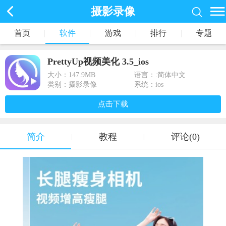
摄影录像
首页
|
软件
|
游戏
|
排行
|
专题
PrettyUp视频美化 3.5_ios
大小：
147.9MB
语言：:简体中文
类别：摄影录像
系统：ios
点击下载
简介
教程
评论(0)
|
|